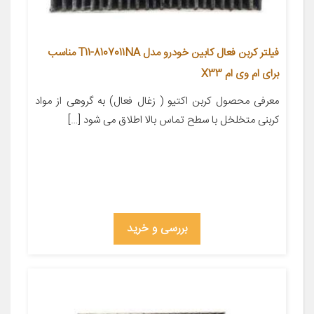
فیلتر کربن فعال کابین خودرو مدل T11-8107011NA مناسب
برای ام وی ام X33
معرفی محصول کربن اکتیو ( زغال فعال) به گروهی از مواد
کربنی متخلخل با سطح تماس بالا اطلاق می شود […]
بررسی و خرید