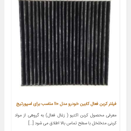
فیلتر کربن فعال کابین خودرو مدل 110 مناسب برای اسپورتیج
معرفی محصول کربن اکتیو ( زغال فعال) به گروهی از مواد
کربنی متخلخل با سطح تماس بالا اطلاق می شود […]