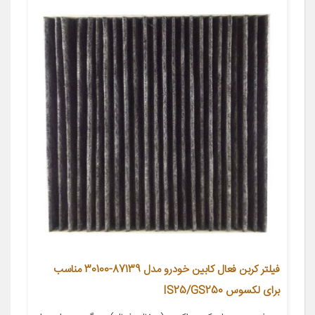
فیلتر کربن فعال کابین خودرو مدل 87139-30100 مناسب
برای لکسوس IS25/GS250