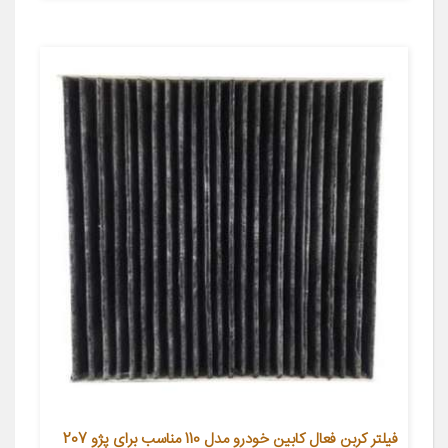
فیلتر کربن فعال کابین خودرو مدل 110 مناسب برای پژو 207