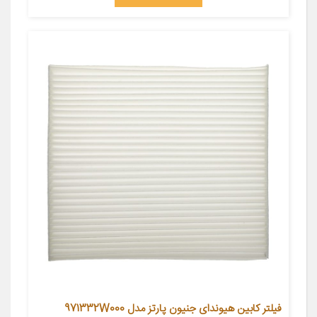
فیلتر کابین هیوندای جنیون پارتز مدل 971332W000