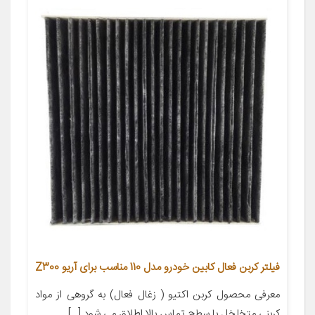
فیلتر کربن فعال کابین خودرو مدل 110 مناسب برای آریو Z300
معرفی محصول کربن اکتیو ( زغال فعال) به گروهی از مواد
کربنی متخلخل با سطح تماس بالا اطلاق می شود […]