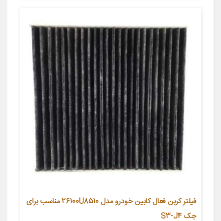
فیلتر کربن فعال کابین خودرو مدل 26100U8510 مناسب برای
جک S3-J4