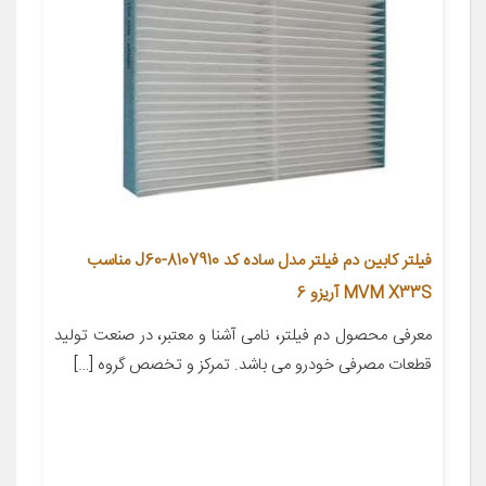
فیلتر کابین دم فیلتر مدل ساده کد J60-8107910 مناسب
MVM X33S آریزو 6
معرفی محصول دم فیلتر، نامی آشنا و معتبر، در صنعت تولید
قطعات مصرفی خودرو می باشد. تمرکز و تخصص گروه […]