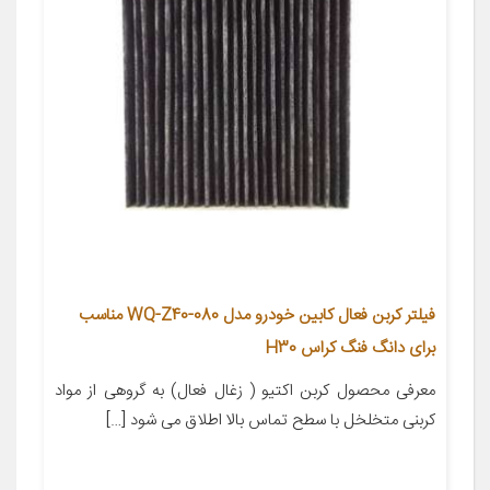
فیلتر کربن فعال کابین خودرو مدل WQ-Z40-080 مناسب
برای دانگ فنگ کراس H30
معرفی محصول کربن اکتیو ( زغال فعال) به گروهی از مواد
کربنی متخلخل با سطح تماس بالا اطلاق می شود […]