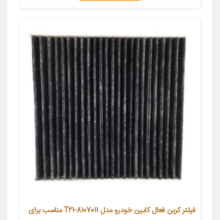
فیلتر کربن فعال کابین خودرو مدل T21-8107011 مناسب برای