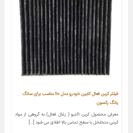
فیلتر کربن فعال کابین خودرو مدل 110 مناسب برای سانگ
یانگ رکسون
معرفی محصول کربن اکتیو ( زغال فعال) به گروهی از مواد
کربنی متخلخل با سطح تماس بالا اطلاق می شود […]