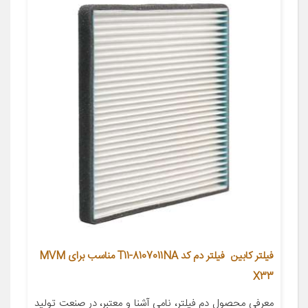
فیلتر کابین فیلتر دم کد T11-8107011NA مناسب برای MVM
X33
معرفی محصول دم فیلتر، نامی آشنا و معتبر، در صنعت تولید