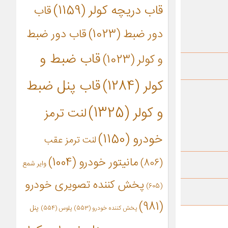
قاب دریچه کولر
(1159)
قاب
دور ضبط
(1023)
قاب دور ضبط
قاب ضبط و
و کولر
(1023)
کولر
(1284)
قاب پنل ضبط
و کولر
(1325)
لنت ترمز
خودرو
(1150)
لنت ترمز عقب
مانیتور خودرو
(1004)
(806)
وایر شمع
پخش کننده تصویری خودرو
(605)
(981)
پنل
پخش کننده خودرو
(553)
پلوس
(554)