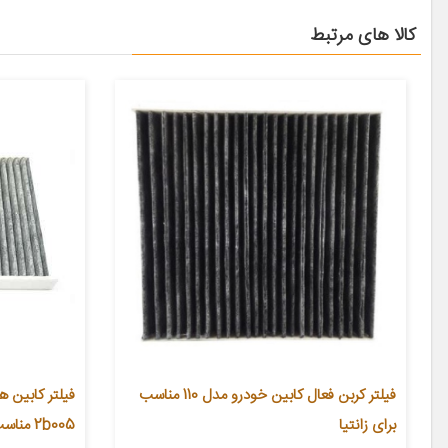
کالا های مرتبط
فیلتر کربن فعال کابین خودرو مدل 110 مناسب
فیلتر کابین ه
برای زانتیا
2b005 مناسب برای سانتافه