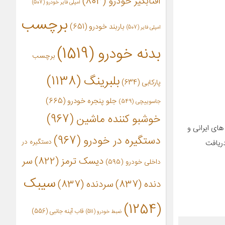
آفتابگیر خودرو
(803)
آمپلی فایر خودرو
(507)
برچسب
باربند خودرو
(651)
امپلی فایر
(507)
بدنه خودرو
(1519)
برچسب
بلبرینگ
(1138)
پارکابی
(634)
جلو پنجره خودرو
(665)
جاسوییچی
(549)
خوشبو کننده ماشین
(967)
های ایرانی و
دستگیره در خودرو
(967)
دستگیره در
شده است. کیفیت بالای تولید فیلتر خودروی Dam filter موجب دریافت
دیسک ترمز
(822)
سر
داخلی خودرو
(595)
سیبک
دنده
(837)
سردنده
(837)
(1254)
قاب آینه جانبی
(556)
ضبط خودرو
(511)