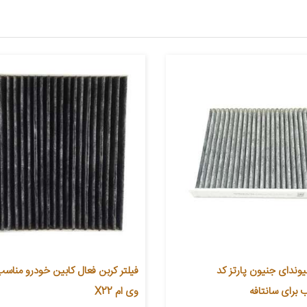
یوندای جنیون پارتز کد
فیلتر کربن فعال کابین خودرو مناسب
وی ام X22