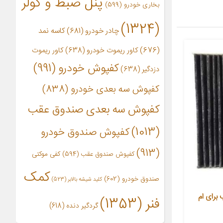
پنل ضبط و کولر
بخاری خودرو
(599)
(1324)
چادر خودرو
(681)
کاسه نمد
(676)
کاور ریموت خودرو
(638)
کاور ریموت
کفپوش خودرو
(991)
دزدگیر
(638)
کفپوش سه بعدی خودرو
(838)
کفپوش سه بعدی صندوق عقب
(1013)
کفپوش صندوق خودرو
(913)
کفپوش صندوق عقب
(594)
کفی موکتی
کمک
صندوق خودرو
(602)
کلید شیشه بالابر
(523)
 برای ام
فنر
(1353)
گردگیر دنده
(618)