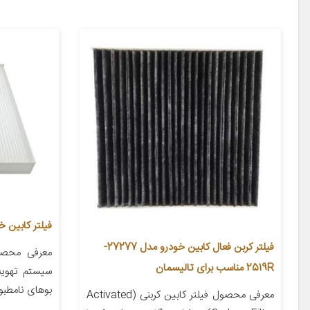
فیلتر کابین خودر
فیلتر کربن فعال کابین خودرو مدل 27277-
معرفی محصول
2519R مناسب برای تالیسمان
سیستم تهویه
بوهای نامطبوع
معرفی محصول فیلتر کابین کربنی (Activated