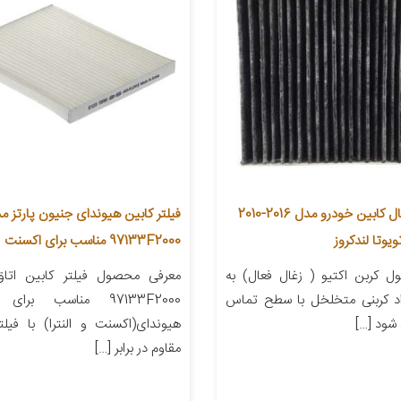
فیلتر کربن فعال کابین خودرو مدل 2016-2010
فیلتر کابین هیوندای جنیون پارتز م
یوتا لندکروز
97133F2000 مناسب برای اکسنت
 کربن اکتیو ( زغال فعال) به
معرفی محصول فیلتر کابین اتاق
اد کربنی متخلخل با سطح تماس
97133F2000 مناسب برا
 شود […]
هیوندای(اکسنت و النترا) با فیلتر
مقاوم در برابر […]