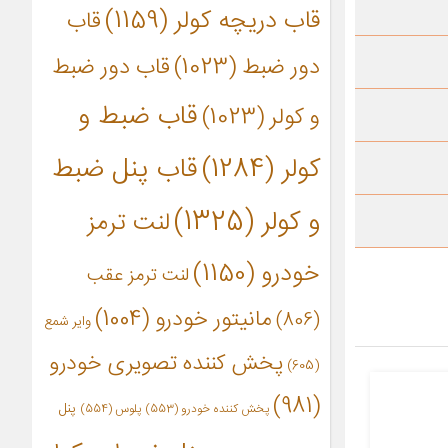
قاب دریچه کولر
(1159)
قاب
دور ضبط
(1023)
قاب دور ضبط
قاب ضبط و
و کولر
(1023)
کولر
(1284)
قاب پنل ضبط
و کولر
(1325)
لنت ترمز
خودرو
(1150)
لنت ترمز عقب
مانیتور خودرو
(1004)
(806)
وایر شمع
پخش کننده تصویری خودرو
(605)
(981)
پنل
پخش کننده خودرو
(553)
پلوس
(554)