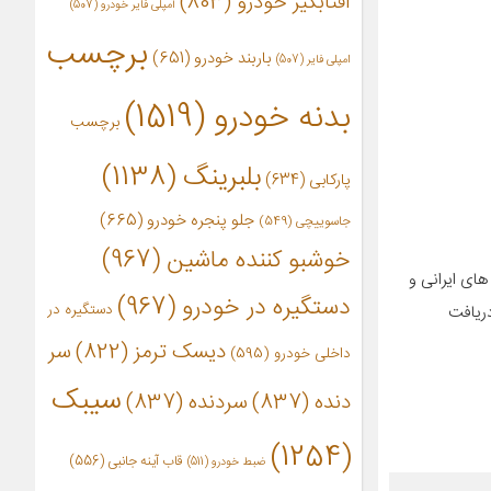
آفتابگیر خودرو
(803)
آمپلی فایر خودرو
(507)
برچسب
باربند خودرو
(651)
امپلی فایر
(507)
بدنه خودرو
(1519)
برچسب
بلبرینگ
(1138)
پارکابی
(634)
جلو پنجره خودرو
(665)
جاسوییچی
(549)
خوشبو کننده ماشین
(967)
های ایرانی و
دستگیره در خودرو
(967)
دستگیره در
شده است. کیفیت بالای تولید فیلتر خودروی Dam filter موجب دریافت
دیسک ترمز
(822)
سر
داخلی خودرو
(595)
سیبک
دنده
(837)
سردنده
(837)
(1254)
قاب آینه جانبی
(556)
ضبط خودرو
(511)