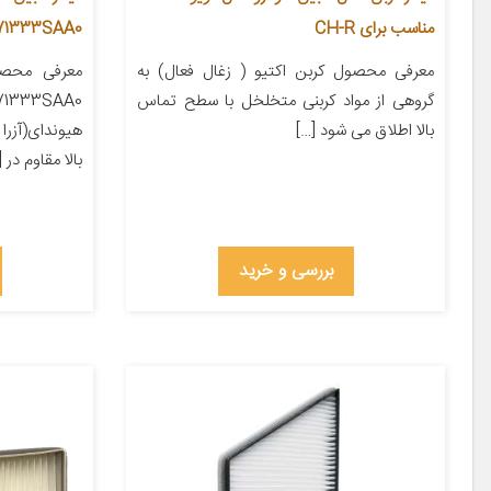
مناسب برای CH-R
971333SAA0 مناسب برای خودرو سا
معرفی محصول کربن اکتیو ( زغال فعال) به
معرفی محصول
گروهی از مواد کربنی متخلخل با سطح تماس
بالا اطلاق می شود […]
هیوندای(آزرا 
بالا مقاوم در [
بررسی و خرید