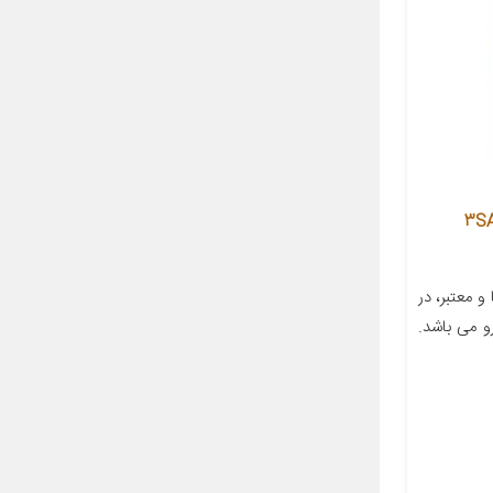
ر دم کد 97133-3SAA0
 معتبر، در
 می باشد.