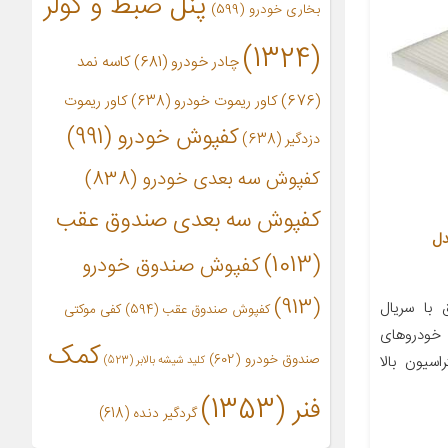
پنل ضبط و کولر
بخاری خودرو
(599)
(1324)
چادر خودرو
(681)
کاسه نمد
(676)
کاور ریموت خودرو
(638)
کاور ریموت
کفپوش خودرو
(991)
دزدگیر
(638)
کفپوش سه بعدی خودرو
(838)
کفپوش سه بعدی صندوق عقب
دل
(1013)
کفپوش صندوق خودرو
(913)
 با سریال
کفپوش صندوق عقب
(594)
کفی موکتی
ی خودروهای
کمک
صندوق خودرو
(602)
اسیون بالا
کلید شیشه بالابر
(523)
فنر
(1353)
گردگیر دنده
(618)