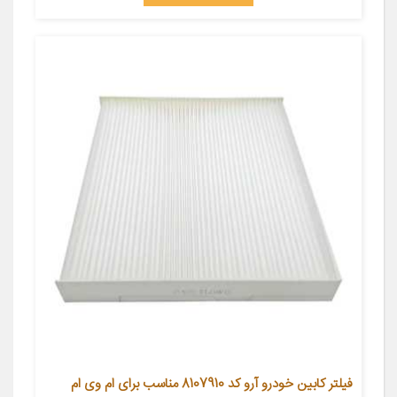
فیلتر کابین خودرو آرو کد 8107910 مناسب برای ام وی ام