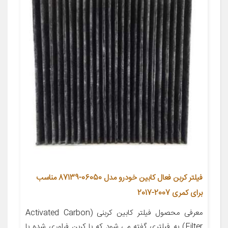
فیلتر کربن فعال کابین خودرو مدل 06050-87139 مناسب
برای کمری 2007-2017
معرفی محصول فیلتر کابین کربنی (Activated Carbon
Filter) به فیلتری گفته می شود که با کربن فراوری شده با