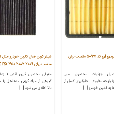
فیلتر کابین خودرو آرو کد 50971 مناسب برای
فیلتر کربن فعال کابین خودرو مدل تو
مناسب برای LEXUS RX 350 2007-2009
ول جزئیات محصول سایر
معرفی محصول کربن اکتیو ( زغال
 رایحه مطبوع – جلوگیری کامل از
گروهی از مواد کربنی متخلخل با
ا به کابین خودرو […]
بالا اطلاق می شود […]