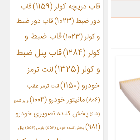
قاب دریچه کولر
(1159)
قاب
دور ضبط
(1023)
قاب دور ضبط
قاب ضبط و
و کولر
(1023)
کولر
(1284)
قاب پنل ضبط
و کولر
(1325)
لنت ترمز
خودرو
(1150)
لنت ترمز عقب
مانیتور خودرو
(1004)
(806)
وایر شمع
پخش کننده تصویری خودرو
(605)
(981)
پنل
پخش کننده خودرو
(553)
پلوس
(554)