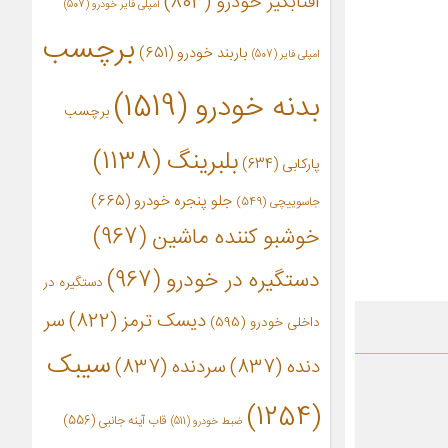
آفتابگیر خودرو
(803)
آمپلی فایر خودرو
(507)
برچسب
باربند خودرو
(651)
امپلی فایر
(507)
بدنه خودرو
(1519)
برچسب
بلبرینگ
(1138)
پارکابی
(634)
جلو پنجره خودرو
(665)
جاسوییچی
(549)
خوشبو کننده ماشین
(967)
دستگیره در خودرو
(967)
دستگیره در
دیسک ترمز
(822)
سر
داخلی خودرو
(595)
سیبک
دنده
(837)
سردنده
(837)
(1254)
قاب آینه جانبی
(556)
ضبط خودرو
(511)