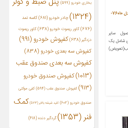
پنل ضبط و کولر
بخاری خودرو
(599)
فیلتر کابین تویوتا جنیون پارتس مدل 76010-
(1324)
چادر خودرو
(681)
کاسه نمد
(676)
کاور ریموت خودرو
(638)
کاور ریموت
ول سایر
کفپوش خودرو
(991)
دزدگیر
(638)
دی شامل یک
صب(تعویض)
کفپوش سه بعدی خودرو
(838)
کفپوش سه بعدی صندوق عقب
(1013)
کفپوش صندوق خودرو
(913)
کفپوش صندوق عقب
(594)
کفی موکتی
کمک
صندوق خودرو
(602)
کلید شیشه بالابر
(523)
فنر
(1353)
گردگیر دنده
(618)