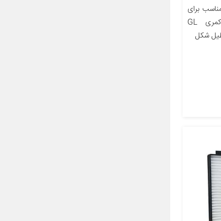
اسب برای
خودرو تویوتا کمری تویوتا کمری GL
طیل شکل