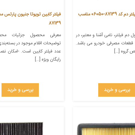
فیلتر کابین فیلتر دم کد 87139-06050 مناسب
87139
دم فیلتر، نامی آشنا و معتبر، در
معرفی محصول جزئیات محص
قطعات مصرفی خودرو می باشد.
توضیحات اقلام موجود در بسته‌بن
ص گروه […]
عدد فیلتر کابین است. -امکان ن
رایگان ویژه […]
بررسی و خرید
بررسی و خرید