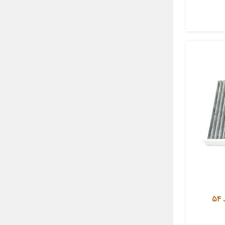
فیلتر کابین تویوتا جنیون پارتس کد 54