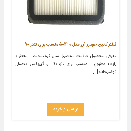
فیلتر کابین خودرو آرو مدل 501401 مناسب برای تندر 90
معرفی محصول جزئیات محصول سایر توضیحات – معطر با
رایحه مطبوع – مناسب برای رنو L۹۰ با گیربکس معمولی
توضیحات […]
بررسی و خرید