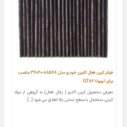
فیلتر کربن فعال کابین خودرو مدل 88568-37020 مناسب
برای تویوتا GT86
معرفی محصول کربن اکتیو ( زغال فعال) به گروهی از مواد
کربنی متخلخل با سطح تماس بالا اطلاق می شود […]