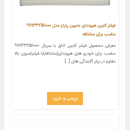
فیلتر کابین هیوندای جنیون پارتز مدل 971332W000
مناسب برای سانتافه
معرفی محصول فیلتر کابین اتاق با سریال 971332W000
مناسب برای خودرو های هیوندای(سانتافه)با فیلتراسیون بالا
مقاوم در برابر آلایندگی های […]
بررسی و خرید