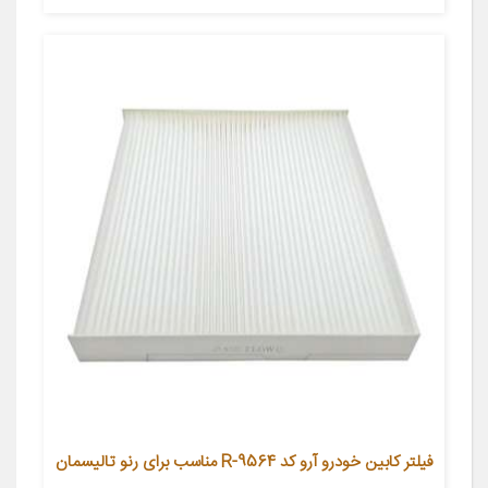
فیلتر کابین خودرو آرو کد R-9564 مناسب برای رنو تالیسمان