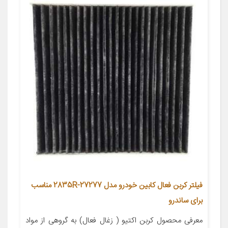
فیلتر کربن فعال کابین خودرو مدل 27277-2835R مناسب
برای ساندرو
معرفی محصول کربن اکتیو ( زغال فعال) به گروهی از مواد