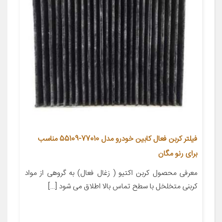
فیلتر کربن فعال کابین خودرو مدل 77010-55109 مناسب
برای رنو مگان
معرفی محصول کربن اکتیو ( زغال فعال) به گروهی از مواد
کربنی متخلخل با سطح تماس بالا اطلاق می شود […]