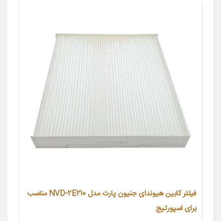
فیلتر کابین هیوندای جنیون پارت مدل NVD-2E210 مناسب
برای اسپورتیج