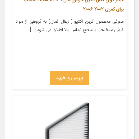
فیلتر کربن فعال کابین خودرو مدل 87139-28010 مناسب
برای کمری 2002-2006
معرفی محصول کربن اکتیو ( زغال فعال) به گروهی از مواد
کربنی متخلخل با سطح تماس بالا اطلاق می شود […]
بررسی و خرید