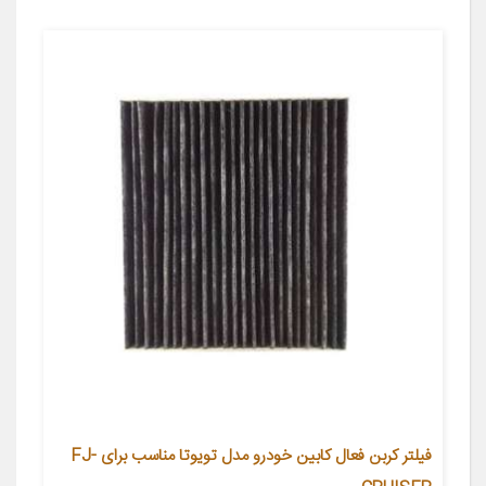
فیلتر کربن فعال کابین خودرو مدل تویوتا مناسب برای FJ-