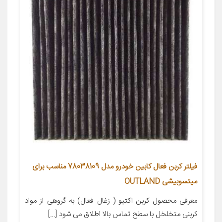
فیلتر کربن فعال کابین خودرو مدل 78038109 مناسب برای
میتسوبیشی OUTLAND
معرفی محصول کربن اکتیو ( زغال فعال) به گروهی از مواد
کربنی متخلخل با سطح تماس بالا اطلاق می شود […]