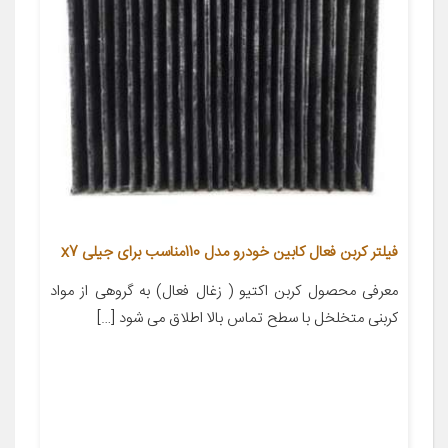
فیلتر کربن فعال کابین خودرو مدل 110مناسب برای جیلی x7
معرفی محصول کربن اکتیو ( زغال فعال) به گروهی از مواد
کربنی متخلخل با سطح تماس بالا اطلاق می شود […]