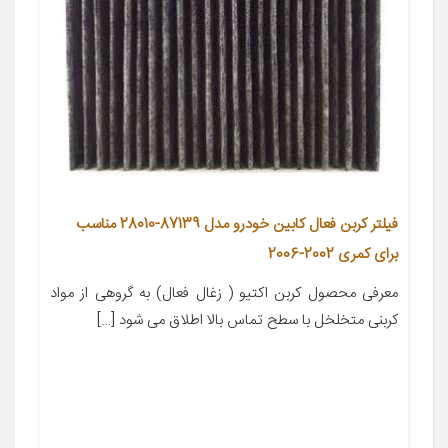
فیلتر کربن فعال کابین خودرو مدل 87139-28010 مناسب
برای کمری 2002-2006
معرفی محصول کربن اکتیو ( زغال فعال) به گروهی از مواد
کربنی متخلخل با سطح تماس بالا اطلاق می شود […]