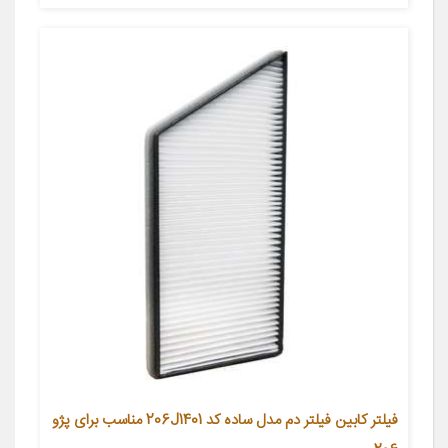
فیلتر کابین فیلتر دم مدل ساده کد 206J1401 مناسب برای پژو