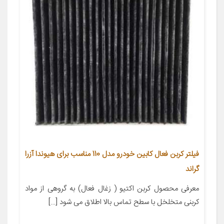
فیلتر کربن فعال کابین خودرو مدل 110 مناسب برای هیوندا آزرا
گراند
معرفی محصول کربن اکتیو ( زغال فعال) به گروهی از مواد
کربنی متخلخل با سطح تماس بالا اطلاق می شود […]