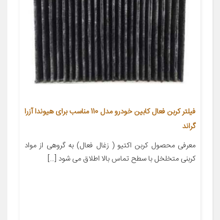
فیلتر کربن فعال کابین خودرو مدل 110 مناسب برای هیوندا آزرا
گراند
معرفی محصول کربن اکتیو ( زغال فعال) به گروهی از مواد
کربنی متخلخل با سطح تماس بالا اطلاق می شود […]