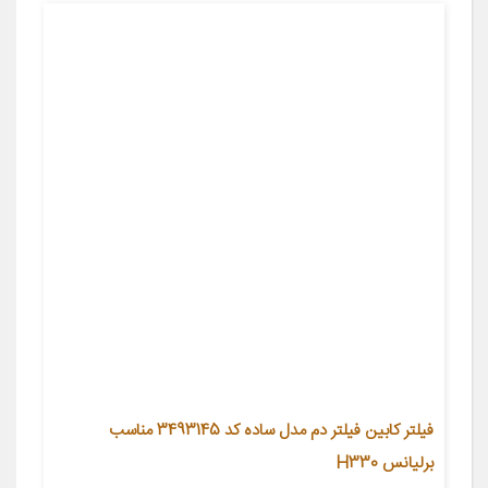
فیلتر کابین فیلتر دم مدل ساده کد 3493145 مناسب
برلیانس H330