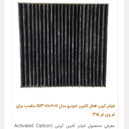
فیلتر کربن فعال کابین خودرو مدل A13-8107011 مناسب برای
ام وی ام 315
معرفی محصول فیلتر کابین کربنی (Activated Carbon