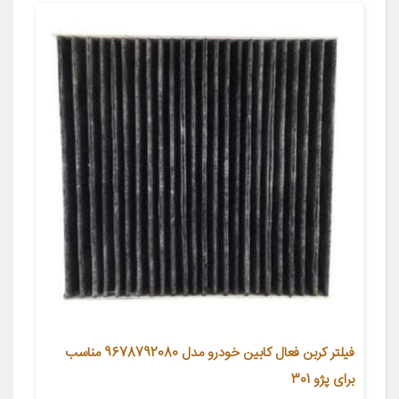
فیلتر کربن فعال کابین خودرو مدل 9678792080 مناسب
برای پژو 301