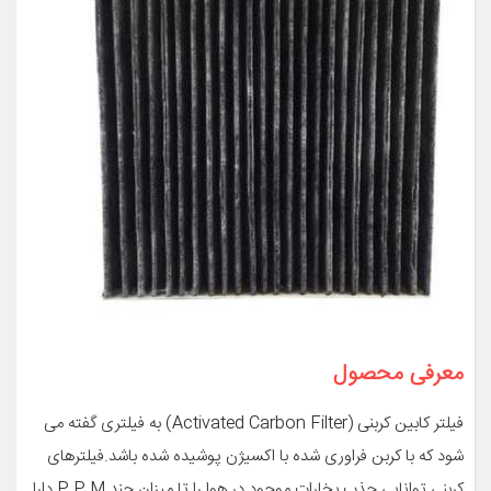
معرفی محصول
فیلتر کابین کربنی (Activated Carbon Filter) به فیلتری گفته می
شود که با کربن فراوری شده با اکسیژن پوشیده شده باشد.فیلترهای
کربنی توانایی جذب بخارات موجود در هوا را تا میزان چند P.P.M دارا