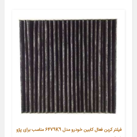
فیلتر کربن فعال کابین خودرو مدل 6479K9 مناسب برای پژو