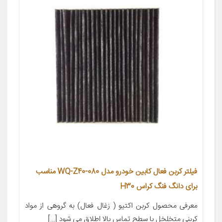
فیلتر کربن فعال کابین خودرو مدل WQ-Z40-080 مناسب
برای دانگ فنگ کراس H30
معرفی محصول کربن اکتیو ( زغال فعال) به گروهی از مواد
کربنی متخلخل با سطح تماس بالا اطلاق می شود […]