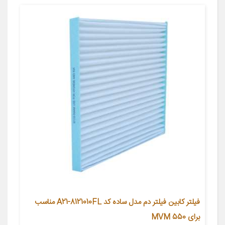
فیلتر کابین فیلتر دم مدل ساده کد A21-8121010FL مناسب
برای MVM 550