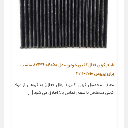
فیلتر کربن فعال کابین خودرو مدل 06050-87139 مناسب
برای پریوس 2010-2016
معرفی محصول کربن اکتیو ( زغال فعال) به گروهی از مواد
کربنی متخلخل با سطح تماس بالا اطلاق می شود […]