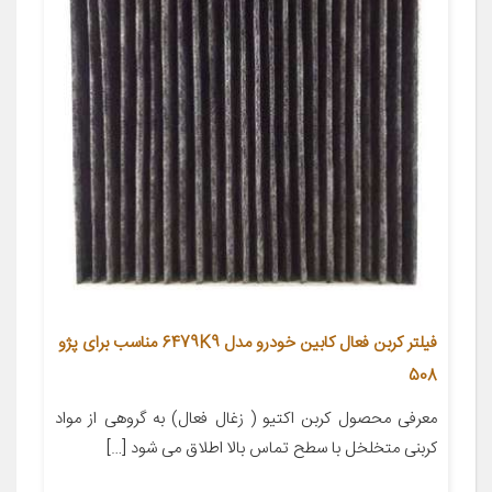
فیلتر کربن فعال کابین خودرو مدل 6479K9 مناسب برای پژو
508
معرفی محصول کربن اکتیو ( زغال فعال) به گروهی از مواد
کربنی متخلخل با سطح تماس بالا اطلاق می شود […]