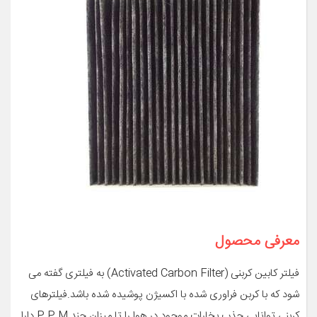
معرفی محصول
فیلتر کابین کربنی (Activated Carbon Filter) به فیلتری گفته می
شود که با کربن فراوری شده با اکسیژن پوشیده شده باشد.فیلترهای
کربنی توانایی جذب بخارات موجود در هوا را تا میزان چند P.P.M دارا