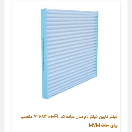
فیلتر کابین فیلتر دم مدل ساده کد A21-8121010FL مناسب
برای MVM 550