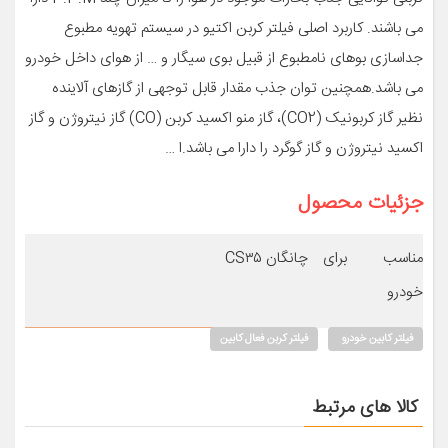
می باشند. کاربرد اصلی فیلتر کربن اکتیو در سیستم تهویه مطبوع
جداسازی بوهای نامطبوع از قبیل بوی سیگار و … از هوای داخل خودرو
می باشد.همچنین توان جذب مقدار قابل توجهی از گازهای آلاینده
نظیر گاز کربونیک (CO2)، گاز منو اکسید کربن (CO) گاز نیتروژن و گاز
اکسید نیتروژن و گاز گوگرد را دارا می باشد.ا …
جزئیات محصول
مناسب برای
چانگان CS۳۵
خودرو
فیلتر کابین خودرو
فیلتر کربن فعال کابین
کالا های مرتبط