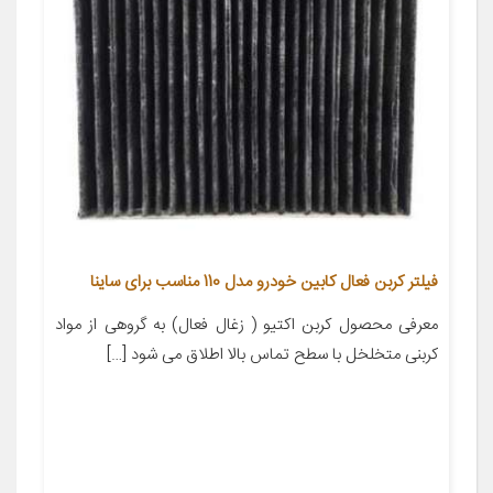
فیلتر کربن فعال کابین خودرو مدل 110 مناسب برای ساینا
معرفی محصول کربن اکتیو ( زغال فعال) به گروهی از مواد
کربنی متخلخل با سطح تماس بالا اطلاق می شود […]