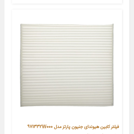
فیلتر کابین هیوندای جنیون پارتز مدل 971332W000