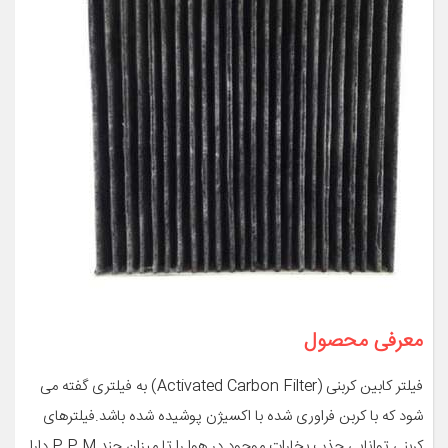
معرفی محصول
فیلتر کابین کربنی (Activated Carbon Filter) به فیلتری گفته می
شود که با کربن فراوری شده با اکسیژن پوشیده شده باشد.فیلترهای
کربنی توانایی جذب بخارات موجود در هوا را تا میزان چند P.P.M دارا