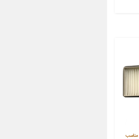
یلتر کابین خودرو آرو مدل 501403 مناسب