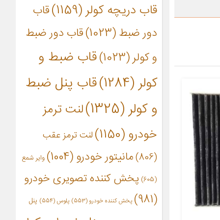
قاب دریچه کولر
(1159)
قاب
دور ضبط
(1023)
قاب دور ضبط
قاب ضبط و
و کولر
(1023)
کولر
(1284)
قاب پنل ضبط
و کولر
(1325)
لنت ترمز
خودرو
(1150)
لنت ترمز عقب
مانیتور خودرو
(1004)
(806)
وایر شمع
پخش کننده تصویری خودرو
(605)
(981)
پنل
پخش کننده خودرو
(553)
پلوس
(554)