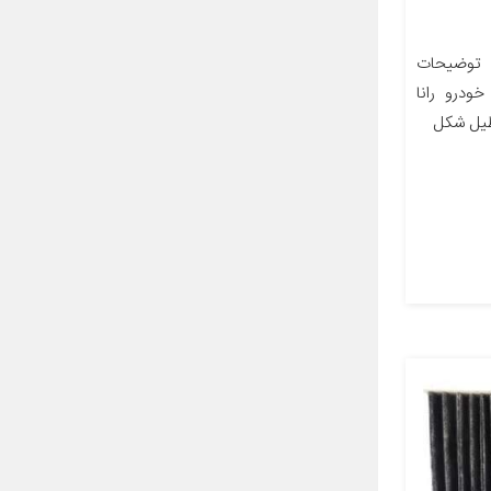
 توضیحات
ودرو رانا
طیل شکل