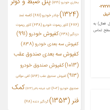
پنل ضبط و کولر
بخاری خودرو
(599)
فیلتر کربن فعال کابین خودرو مدل 27277-
(1324)
چادر خودرو
(681)
کاسه نمد
 فعال) به
(676)
کاور ریموت خودرو
(638)
کاور ریموت
 سطح تماس
کفپوش خودرو
(991)
دزدگیر
(638)
کفپوش سه بعدی خودرو
(838)
کفپوش سه بعدی صندوق عقب
(1013)
کفپوش صندوق خودرو
(913)
کفپوش صندوق عقب
(594)
کفی موکتی
کمک
صندوق خودرو
(602)
کلید شیشه بالابر
(523)
فنر
(1353)
گردگیر دنده
(618)