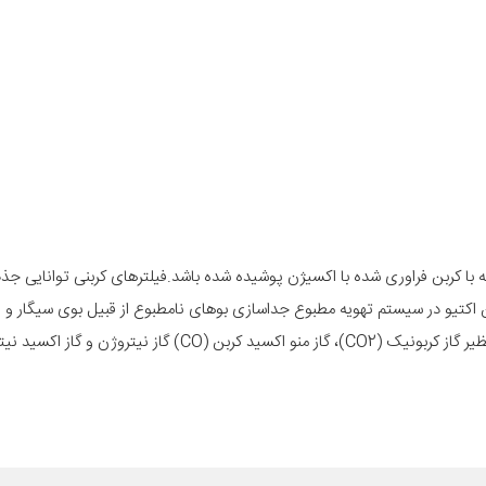
Activat) به فیلتری گفته می شود که با کربن فراوری شده با اکسیژن پوشیده شده باشد.فیلترهای کربنی توانای
اشند. کاربرد اصلی فیلتر کربن اکتیو در سیستم تهویه مطبوع جداسازی بوهای نامطبوع از قبیل بوی سیگ
خودرو می باشد.همچنین توان جذب مقدار قابل توجهی از گازهای آلاینده نظیر گاز کربونیک (CO2)، گاز منو اکسید کربن (O