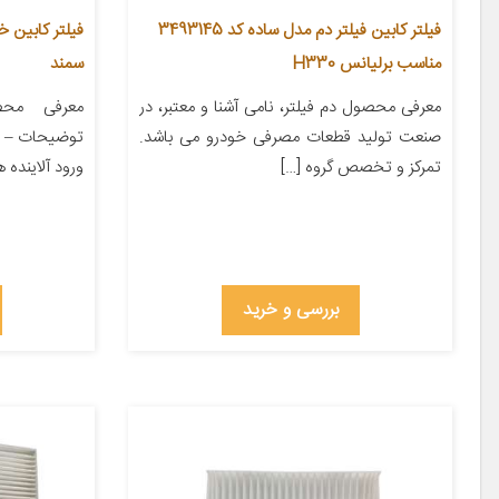
فیلتر کابین فیلتر دم مدل ساده کد 3493145
مناسب برلیانس H330
سمند
معرفی محصول دم فیلتر، نامی آشنا و معتبر، در
معرفی محص
صنعت تولید قطعات مصرفی خودرو می باشد.
توضیحات – با
تمرکز و تخصص گروه […]
ورود آلاینده ه
بررسی و خرید