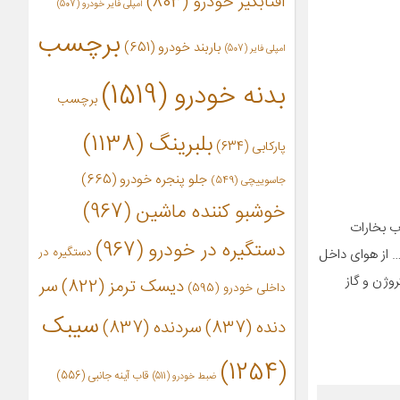
آفتابگیر خودرو
(803)
آمپلی فایر خودرو
(507)
برچسب
باربند خودرو
(651)
امپلی فایر
(507)
بدنه خودرو
(1519)
برچسب
بلبرینگ
(1138)
پارکابی
(634)
جلو پنجره خودرو
(665)
جاسوییچی
(549)
خوشبو کننده ماشین
(967)
ی جذب بخارات
دستگیره در خودرو
(967)
دستگیره در
ار و … از هوای داخل
C) گاز نیتروژن و گاز اکسید نیتروژن و گاز
دیسک ترمز
(822)
سر
داخلی خودرو
(595)
سیبک
دنده
(837)
سردنده
(837)
(1254)
قاب آینه جانبی
(556)
ضبط خودرو
(511)