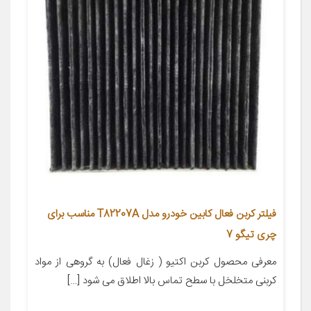
فیلتر کربن فعال کابین خودرو مدل T82207A مناسب برای
چری تیگو 7
معرفی محصول کربن اکتیو ( زغال فعال) به گروهی از مواد
کربنی متخلخل با سطح تماس بالا اطلاق می شود […]