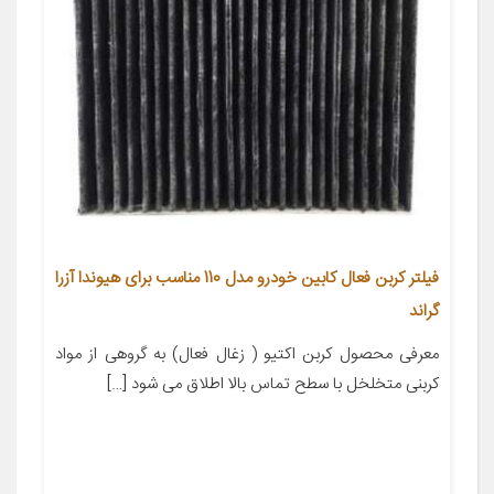
فیلتر کربن فعال کابین خودرو مدل 110 مناسب برای هیوندا آزرا
گراند
معرفی محصول کربن اکتیو ( زغال فعال) به گروهی از مواد
کربنی متخلخل با سطح تماس بالا اطلاق می شود […]