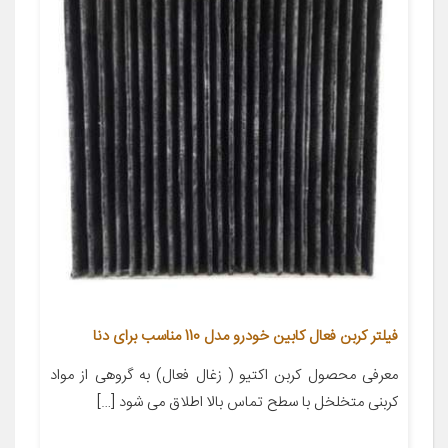
فیلتر کربن فعال کابین خودرو مدل 110 مناسب برای دنا
معرفی محصول کربن اکتیو ( زغال فعال) به گروهی از مواد
کربنی متخلخل با سطح تماس بالا اطلاق می شود […]