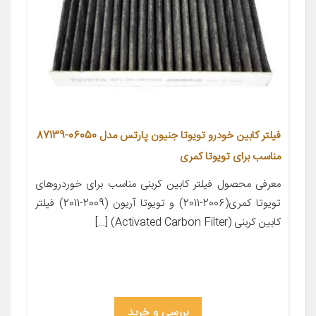
فیلتر کابین خودرو تویوتا جنیون پارتس مدل 06050-87139
مناسب برای تویوتا کمری
معرفی محصول فیلتر کابین کربنی مناسب برای خوردروهای
تویوتا کمری(2006-2011) و تویوتا آریون (2009-2011) فیلتر
کابین کربنی (Activated Carbon Filter) […]
بررسی و خرید