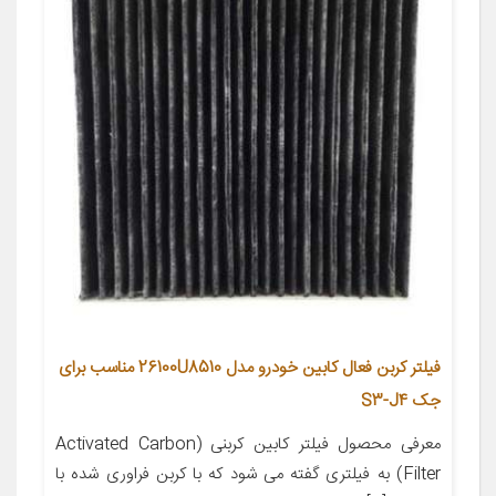
فیلتر کربن فعال کابین خودرو مدل 26100U8510 مناسب برای
جک S3-J4
معرفی محصول فیلتر کابین کربنی (Activated Carbon
Filter) به فیلتری گفته می شود که با کربن فراوری شده با