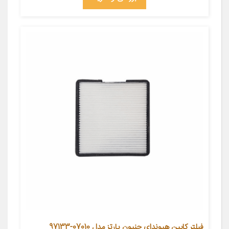
فیلتر کابین هیوندای جنیون پارتز مدل 07010-97133