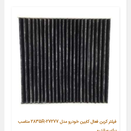
فیلتر کربن فعال کابین خودرو مدل 27277-2835R مناسب
برای ساندرو