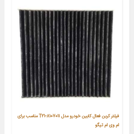
فیلتر کربن فعال کابین خودرو مدل T21-8107011 مناسب برای
ام وی ام تیگو