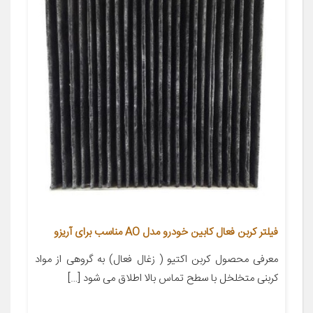
فیلتر کربن فعال کابین خودرو مدل AO مناسب برای آریزو
معرفی محصول کربن اکتیو ( زغال فعال) به گروهی از مواد
کربنی متخلخل با سطح تماس بالا اطلاق می شود […]