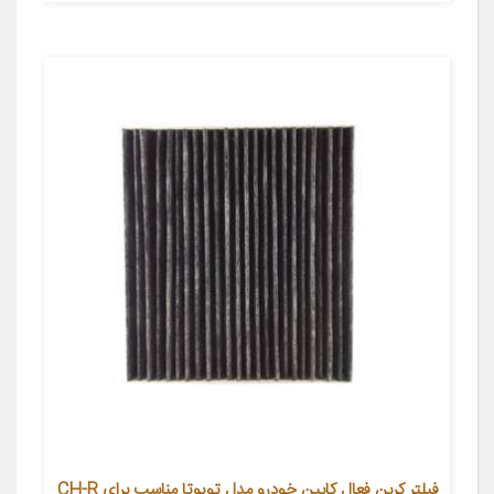
فیلتر کربن فعال کابین خودرو مدل تویوتا مناسب برای CH-R