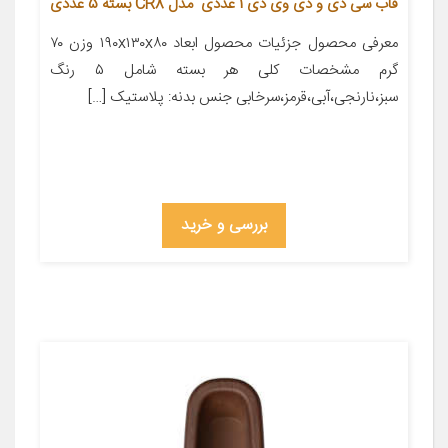
قاب سی دی و دی وی دی 1 عددی مدل CR8 بسته 5 عددی
معرفی محصول جزئیات محصول ابعاد ۱۹۰x۱۳۰x۸۰ وزن ۷۰
گرم مشخصات کلی هر بسته شامل ۵ رنگ
سبز،نارنجی،آبی،قرمز،سرخابی جنس بدنه: پلاستیک […]
بررسی و خرید