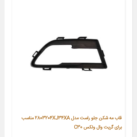
قاب مه شکن جلو راست مدل 2803204XJ34XA مناسب
برای گریت وال ولکس C30