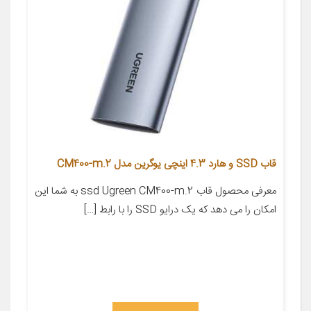
قاب SSD و هارد 4.3 اینچی یوگرین مدل CM400-m.2
معرفی محصول قاب ssd Ugreen CM400-m.2 به شما این
امکان را می دهد که یک درایو SSD را با رابط […]