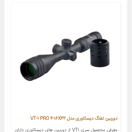
دوربین تفنگ دیسکاوری مدل VT-1 PRO 4-16X42
معرفی محصول سری VT1 از دوربین های دیسکاوری دارای