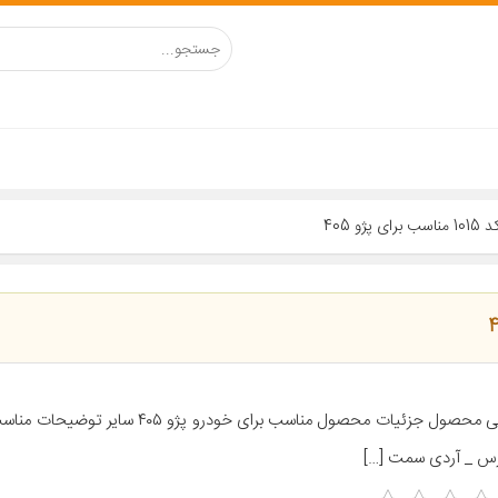
 405
رس _ آردی سمت […]