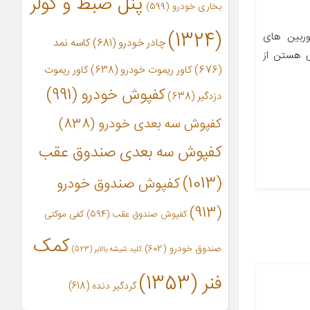
پنل ضبط و کولر
بخاری خودرو
(599)
(1324)
سری VT1 از دوربین های
چادر خودرو
(681)
کاسه نمد
ی هستن از
(676)
کاور ریموت خودرو
(638)
کاور ریموت
کفپوش خودرو
(991)
دزدگیر
(638)
کفپوش سه بعدی خودرو
(838)
کفپوش سه بعدی صندوق عقب
(1013)
کفپوش صندوق خودرو
(913)
کفپوش صندوق عقب
(594)
کفی موکتی
کمک
صندوق خودرو
(602)
کلید شیشه بالابر
(523)
فنر
(1353)
گردگیر دنده
(618)