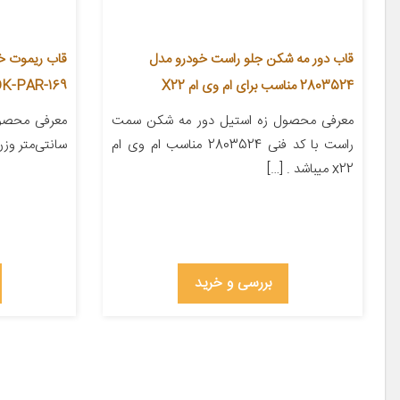
قاب دور مه شکن جلو راست خودرو مدل
قاب ریموت خو
2803524 مناسب برای ام وی ام X22
YADK-PAR-169 مناسب برای 
معرفی محصول زه استیل دور مه شکن سمت
راست با کد فنی 2803524 مناسب ام وی ام
سانتی‌متر وزن ۵۰ گرم جنس پلا
x22 میباشد . […]
بررسی و خرید