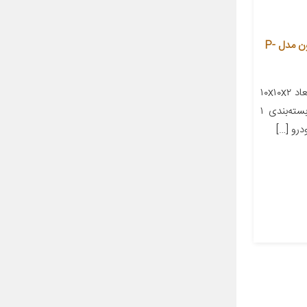
کلید جا سیگاری و فندک خودرو وارون مدل P-
معرفی محصول جزئیات محصول ابعاد ۱۰x۱۰x۲
سانتی‌متر وزن ۵۰ گرم تعداد در بسته‌بندی ۱
رو […]