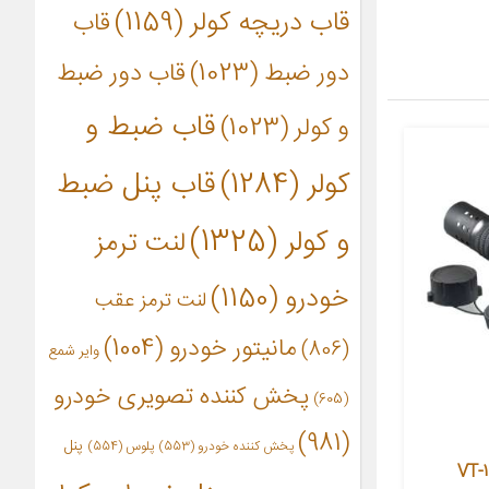
قاب دریچه کولر
(1159)
قاب
دور ضبط
(1023)
قاب دور ضبط
قاب ضبط و
و کولر
(1023)
کولر
(1284)
قاب پنل ضبط
و کولر
(1325)
لنت ترمز
خودرو
(1150)
لنت ترمز عقب
مانیتور خودرو
(1004)
(806)
وایر شمع
پخش کننده تصویری خودرو
(605)
(981)
پنل
پخش کننده خودرو
(553)
پلوس
(554)
وری مدل VT-1 pro