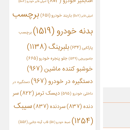
آفتابگیر خودرو
(803)
آمپلی فایر خودرو
(507)
برچسب
باربند خودرو
(651)
امپلی فایر
(507)
بدنه خودرو
(1519)
برچسب
بلبرینگ
(1138)
پارکابی
(634)
جلو پنجره خودرو
(665)
جاسوییچی
(549)
خوشبو کننده ماشین
(967)
دستگیره در خودرو
(967)
دستگیره در
دیسک ترمز
(822)
سر
داخلی خودرو
(595)
سیبک
دنده
(837)
سردنده
(837)
(1254)
قاب آینه جانبی
(556)
ضبط خودرو
(511)