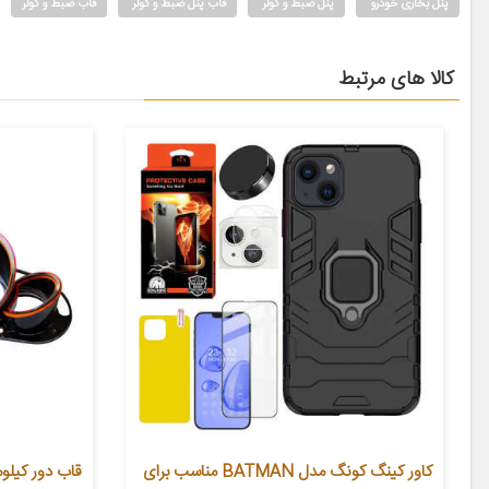
پنل بخاری خودرو
پنل ضبط و کولر
قاب پنل ضبط و کولر
قاب ضبط و کولر
کالا های مرتبط
کاور کینگ کونگ مدل BATMAN مناسب برای