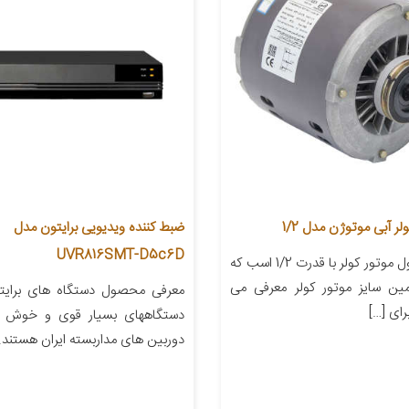
لر آبی موتوژن مدل 1/2
ضبط کننده ویدیویی برایتون مدل
UVR816SMT-D5c6D
معرفی محصول موتور کولر با قدرت 1/2 اسب که
مین سایز موتور کولر معرفی می
معرفی محصول دستگاه های برایتو
ای […]
دستگاههای بسیار قوی و خوش نام
دوربین های مداربسته ایران هستند.ب