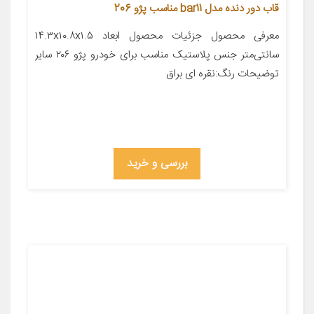
قاب دور دنده مدل bar11 مناسب پژو 206
معرفی محصول جزئیات محصول ابعاد ۱۴.۳x۱۰.۸x۱.۵
سانتی‌متر جنس پلاستیک مناسب برای خودرو پژو ۲۰۶ سایر
توضیحات رنگ:نقره ای براق
بررسی و خرید