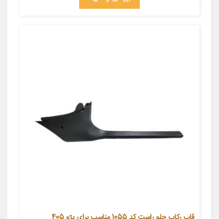
قاب رکاب جلو راست کد 1055 مناسب برای پژو 405