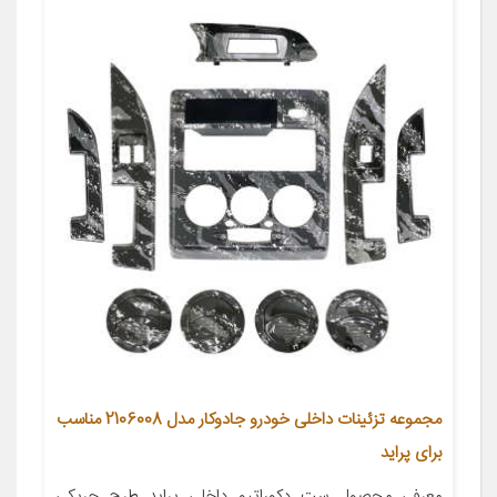
مجموعه تزئینات داخلی خودرو جادوکار مدل 2106008 مناسب
برای پراید
معرفی محصول ست دکوراتیو داخلی پراید طرح چریکی