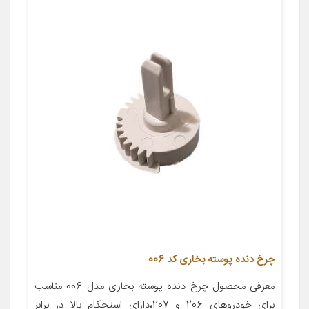
چرخ دنده پوسته بخاری کد 006
معرفی محصول چرخ دنده پوسته بخاری مدل 006 مناسب
برای خودروهای 206 و 207،دارای استحکام بالا در برابر