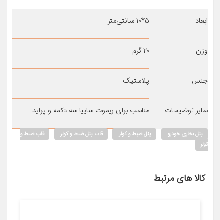
ابعاد
۵*۱۰ سانتی‌متر
وزن
۲۰ گرم
جنس
پلاستیک
سایر توضیحات
مناسب برای ریموت سایپا سه دکمه و پراید
پنل بخاری خودرو
پنل ضبط و کولر
قاب پنل ضبط و کولر
قاب ضبط و
کولر
کالا های مرتبط