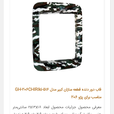
قاب دور دنده قطعه سازان کبیر مدل GH-206CHIRIki-516
مناسب برای پژو 206
معرفی محصول جزئیات محصول ابعاد ۲x۱۳x۱۸ سانتی‌متر