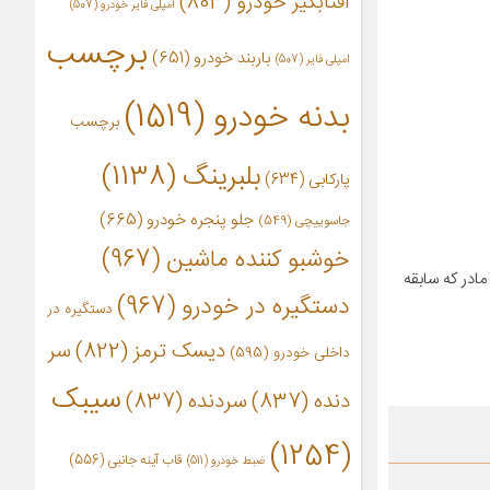
آفتابگیر خودرو
(803)
آمپلی فایر خودرو
(507)
برچسب
باربند خودرو
(651)
امپلی فایر
(507)
بدنه خودرو
(1519)
برچسب
بلبرینگ
(1138)
پارکابی
(634)
جلو پنجره خودرو
(665)
جاسوییچی
(549)
خوشبو کننده ماشین
(967)
ست. شرکت مادر که سابقه
دستگیره در خودرو
(967)
دستگیره در
دیسک ترمز
(822)
سر
داخلی خودرو
(595)
سیبک
دنده
(837)
سردنده
(837)
(1254)
قاب آینه جانبی
(556)
ضبط خودرو
(511)