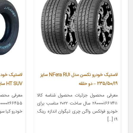
لاستیک خودرو نکسن مدل NFera RU1 سایز
235/50/19 – دو حلقه
HT SUV سایز 245/65/17 – دو حلقه
معرفی محصول جزئیات محصول شناسه کالا
معرفی محصو
۲۸۰۰۰۰۱۶۶۷۴۱۱ سال ساخت ۲۰۲۲ مناسب برای
خودرو فولکس واگن چری تیگوان اندازه رینگ
خودرو کیا سورنتو اند
۱۹ […]