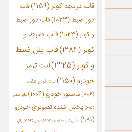
قاب دریچه کولر
(1159)
قاب
دور ضبط
(1023)
قاب دور ضبط
قاب ضبط و
و کولر
(1023)
کولر
(1284)
قاب پنل ضبط
و کولر
(1325)
لنت ترمز
خودرو
(1150)
لنت ترمز عقب
مانیتور خودرو
(1004)
(806)
وایر شمع
پخش کننده تصویری خودرو
(605)
(981)
پنل
پخش کننده خودرو
(553)
پلوس
(554)