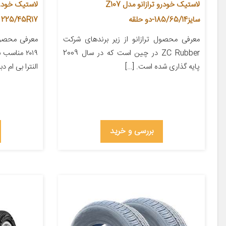
لاستیک خودرو ترازانو مدل Z107
سایز185/65/14-دو حلقه
225/45R17
معرفی محصول ترازانو از زیر برندهای شرکت
معرفی محصو
ZC Rubber در چین است که در سال 2009
پایه گذاری شده است. […]
النترا بی ام دبلیو ۳۲۰i بی 
بررسی و خرید