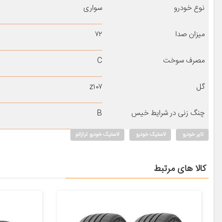
نوع خودرو
سواری
میزان صدا
۷۲
مصرف سوخت
C
گل
z۱۰۷
چنگ زنی در شرایط خیس
B
تایر خودرو
لاستیک خودرو
لاستیک خودرو ترازانو
کالا های مرتبط