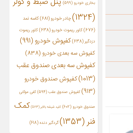
پنل ضبط و کولر
بخاری خودرو
(599)
(1324)
چادر خودرو
(681)
کاسه نمد
(676)
کاور ریموت خودرو
(638)
کاور ریموت
کفپوش خودرو
(991)
دزدگیر
(638)
کفپوش سه بعدی خودرو
(838)
کفپوش سه بعدی صندوق عقب
(1013)
کفپوش صندوق خودرو
(913)
کفپوش صندوق عقب
(594)
کفی موکتی
کمک
صندوق خودرو
(602)
کلید شیشه بالابر
(523)
فنر
(1353)
گردگیر دنده
(618)