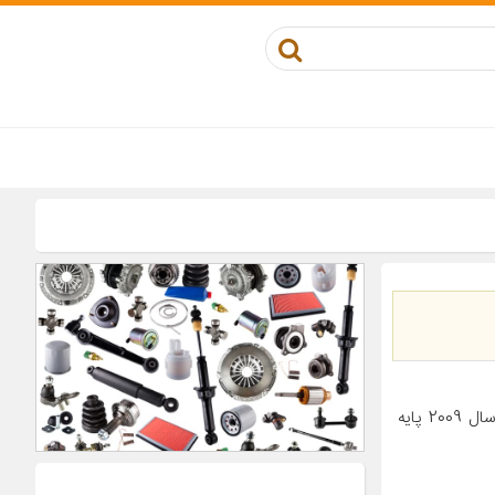
معرفی محصول ترازانو از زیر برندهای شرکت ZC Rubber در چین است که در سال 2009 پایه