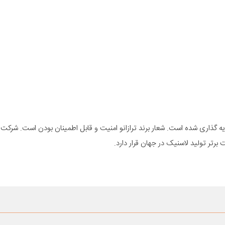
انو از زیر برندهای شرکت ZC Rubber در چین است که در سال 2009 پایه گذاری شده است. شعار برند ترازانو امنیت و قابل اطمینان بودن ا