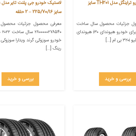
لاستیک خودرو تراینگل مدل TH201 سایز
لا
سایز 225/70/16 – 2 حلقه
ل جزئیات محصول سال ساخت
معرفی محصول جزئیات محصول شن
۲۰۱۹ مناسب برای خودرو هیوندای i۳۰ هیوندای
۸۵۴۰
ام […]
خودرو سوزوکی گرند ویتارا سوزوکی وی
رینگ […]
بررسی و خرید
بررسی و خرید