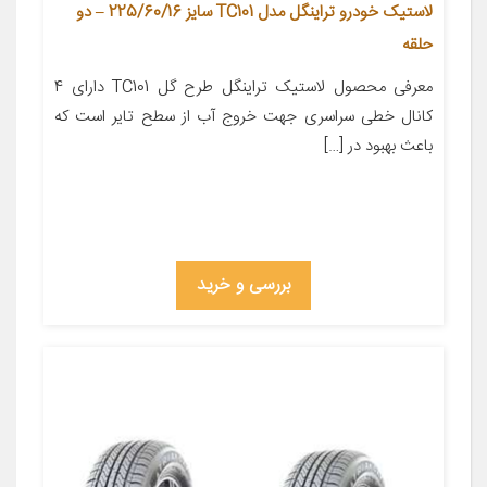
لاستیک خودرو تراینگل مدل TC101 سایز 225/60/16 – دو
حلقه
معرفی محصول لاستیک تراینگل طرح گل TC101 دارای 4
کانال خطی سراسری جهت خروج آب از سطح تایر است که
باعث بهبود در […]
بررسی و خرید