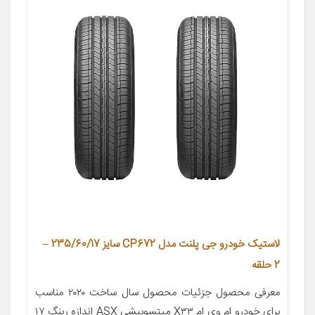
لاستیک خودرو جی پلنت مدل CP672 سایز 235/60/17 –
2 حلقه
معرفی محصول جزئیات محصول سال ساخت ۲۰۲۰ مناسب
برای خودرو ام وی ام X۳۳ میتسوبیشی ASX اندازه رینگ ۱۷