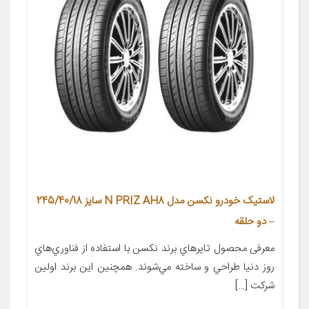
لاستیک خودرو نکسن مدل N PRIZ AH8 سایز 245/40/18
– دو حلقه
معرفی محصول تايرهاي برند نکسن با استفاده از فناوري‌هاي
روز دنيا طراحي و ساخته مي‌شوند. همچنين اين برند اولين
شرکت […]