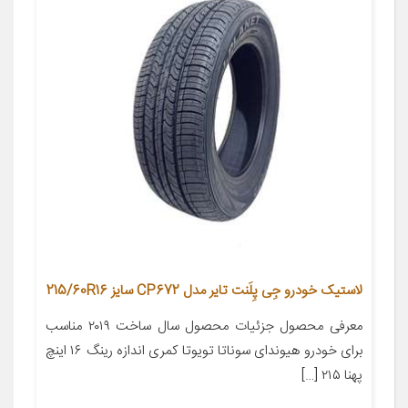
لاستیک خودرو جِی پِلَنت تایر مدل CP672 سایز 215/60R16
معرفی محصول جزئیات محصول سال ساخت ۲۰۱۹ مناسب
برای خودرو هیوندای سوناتا تویوتا کمری اندازه رینگ ۱۶ اینچ
پهنا ۲۱۵ […]