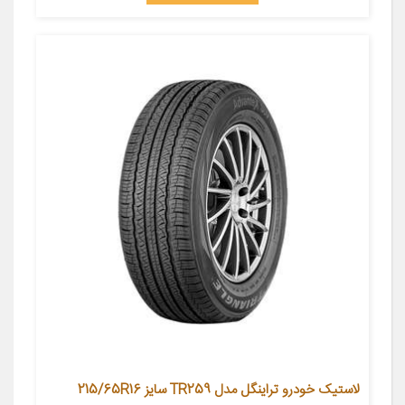
لاستیک خودرو تراینگل مدل TR259 سایز 215/65R16