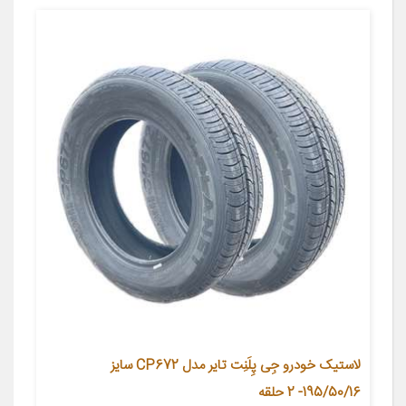
لاستیک خودرو جِی‌ پِلَنِت تایر مدل CP672 سایز
195/50/16- 2 حلقه