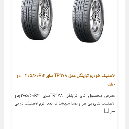
لاستیک خودرو تراینگل مدل TR978 سایز 205/60R14 – دو
حلقه
معرفی محصول تایر تراینگل TR978سایز 205/60R14جزو
لاستیک های بی سر و صدا میباشد که بدنه نرم لاستیک در بی
سر […]