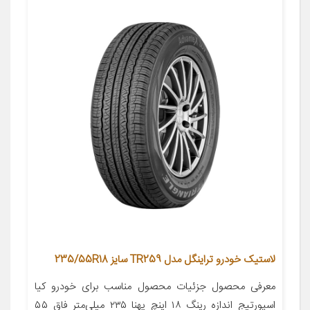
لاستیک خودرو تراینگل مدل TR259 سایز 235/55R18
معرفی محصول جزئیات محصول مناسب برای خودرو کیا
اسپورتیج اندازه رینگ ۱۸ اینچ پهنا ۲۳۵ میلی‌متر فاق ۵۵