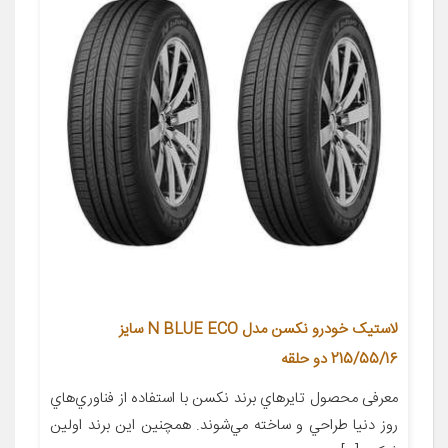
لاستیک خودرو نکسن مدل N BLUE ECO سایز
215/55/16 دو حلقه
معرفی محصول تايرهاي برند نکسن با استفاده از فناوري‌هاي
روز دنيا طراحي و ساخته مي‌شوند. همچنين اين برند اولين