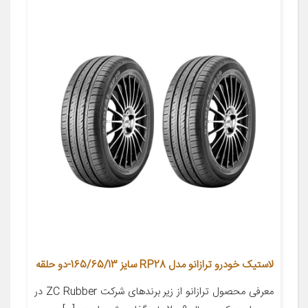
لاستیک خودرو ترازانو مدل RP28 سایز 165/65/13-دو حلقه
معرفی محصول ترازانو از زیر برندهای شرکت ZC Rubber در