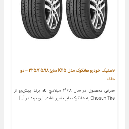
لاستیک خودرو هانکوک مدل K115 سایز 225/45/18 – دو
حلقه
معرفی محصول در سال 1968 ميلادي نام برند پيش‌رو از
Chosun Tire به هانکوک تاير تغيير يافت. اين برند در […]