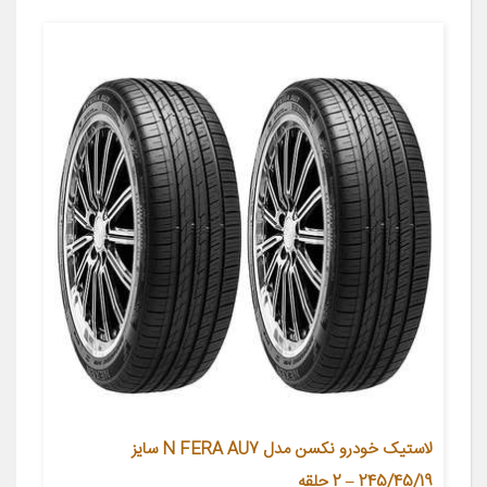
لاستیک خودرو نکسن مدل N FERA AU7 سایز
245/45/19 – 2 حلقه