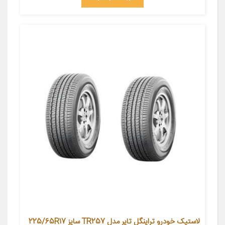
لاستیک خودرو تراینگل تایر مدل TR257 سایز 225/65R17