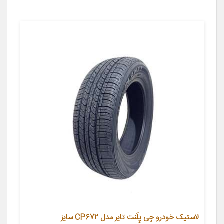
لاستیک خودرو جِی پِلَنت تایر مدل CP672 سایز