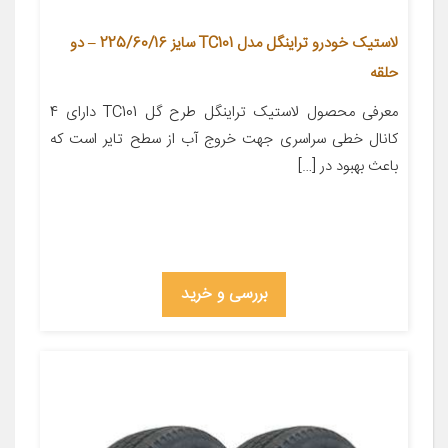
لاستیک خودرو تراینگل مدل TC101 سایز 225/60/16 – دو
حلقه
معرفی محصول لاستیک تراینگل طرح گل TC101 دارای 4
کانال خطی سراسری جهت خروج آب از سطح تایر است که
باعث بهبود در […]
بررسی و خرید