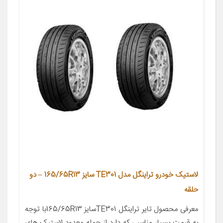
لاستیک خودرو تراینگل مدل TE301 سایز 165/65R13 – دو
حلقه
معرفی محصول تایر تراینگل TE301سایز 165/65R13با توجه
به قیمت بسیار مناسبی که دارد از جمله معدود لاستیک های