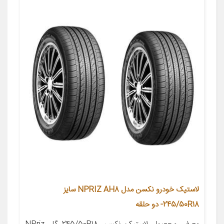
لاستیک خودرو نکسن مدل NPRIZ AH8 سایز
245/50R18- دو حلقه