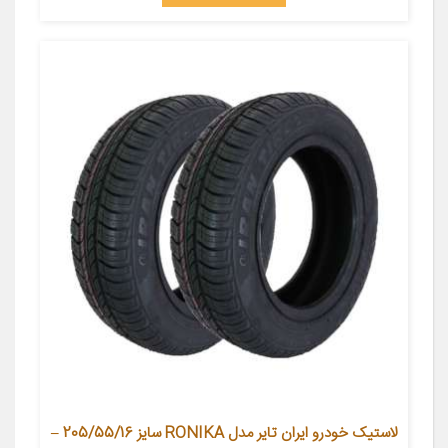
لاستیک خودرو ایران تایر مدل RONIKA سایز 205/55/16 –