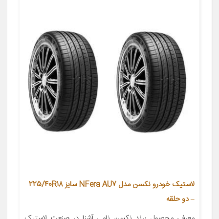
لاستیک خودرو نکسن مدل NFera AU7 سایز 225/40R18
– دو حلقه
معرفی محصول برند نکسن نامی آشنا در صنعت لاستیک