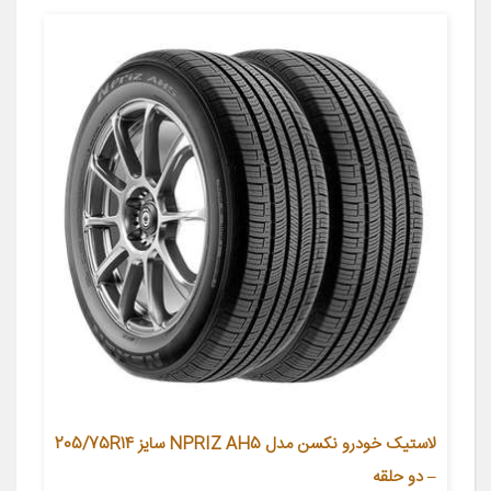
لاستیک خودرو نکسن مدل NPRIZ AH5 سایز 205/75R14
– دو حلقه