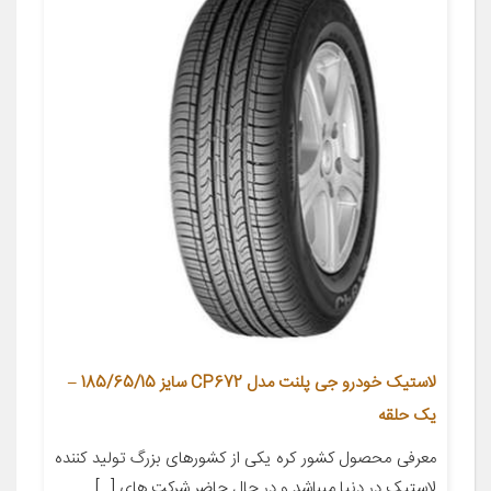
لاستیک خودرو جی پلنت مدل CP672 سایز 185/65/15 –
یک حلقه
معرفی محصول کشور کره یکی از کشورهای بزرگ تولید کننده
لاستیک در دنیا میباشد و در حال حاضر شرکت های […]