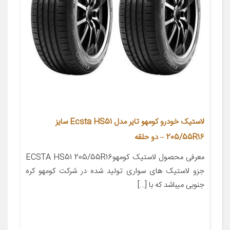
لاستیک خودرو کومهو تایر مدل Ecsta HS51 سایز
205/55R16 – دو حلقه
معرفی محصول لاستیک کومهوECSTA HS51 205/55R16
جزو لاستیک های سواری تولید شده در شرکت کومهو کره
جنوبی میباشد که با […]