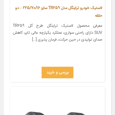
لاستیک خودرو تراینگل مدل TR259 سایز 225/70/16 – دو
حلقه
معرفی محصول لاستیک تراینگل طرح گل TR259
SUV دارای راحتی سواری، عملکرد یکپارچه عالی تایر، کاهش
صدای تولیدی در حین حرکت، فرمان پذیری […]
بررسی و خرید