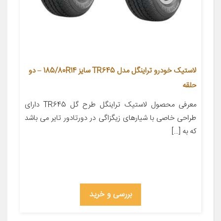
لاستیک خودرو تراینگل مدل TR645 سایز 185/80R14 – دو
حلقه
معرفی محصول لاستیک تراینگل طرح گل TR645 دارای
طراحی خاصی با شیارهای زیگزاگی در دورتادور تایر می باشد
که به […]
بررسی و خرید