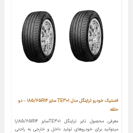
لاستیک خودرو تراینگل مدل TE301 سایز 185/65R14 – دو
حلقه
معرفی محصول تایر تراینگل TE301سایز 185/65R14را
میتوانید برای خودروهای تولید داخل و خارجی به راحتی