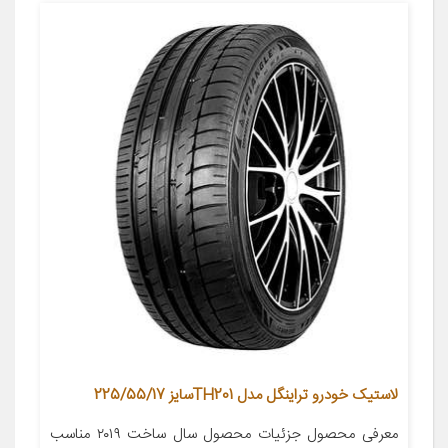
لاستیک خودرو تراینگل مدل TH201سایز 225/55/17
معرفی محصول جزئیات محصول سال ساخت ۲۰۱۹ مناسب