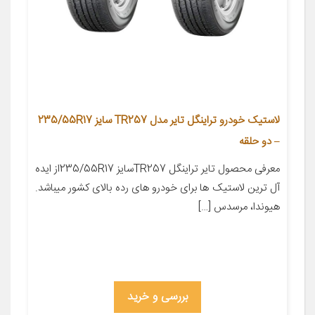
لاستیک خودرو تراینگل تایر مدل TR257 سایز 235/55R17
– دو حلقه
معرفی محصول تایر تراینگل TR257سایز 235/55R17از ایده
آل ترین لاستیک ها برای خودرو های رده بالای کشور میباشد.
هیوندا، مرسدس […]
بررسی و خرید