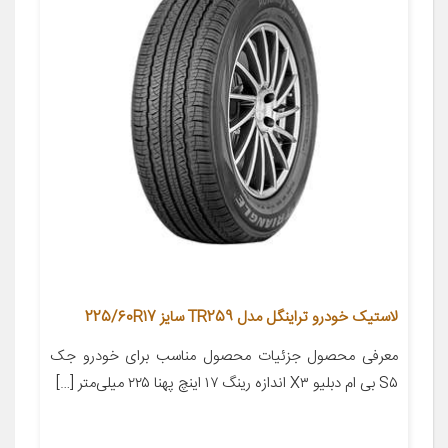
لاستیک خودرو تراینگل مدل TR259 سایز 225/60R17
معرفی محصول جزئیات محصول مناسب برای خودرو جک
S۵ بی ام دبلیو X۳ اندازه رینگ ۱۷ اینچ پهنا ۲۲۵ میلی‌متر […]