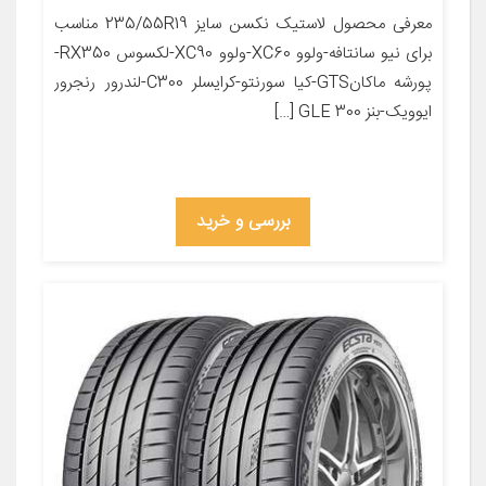
معرفی محصول لاستیک نکسن سایز 235/55R19 مناسب
برای نیو سانتافه-ولوو XC60-ولوو XC90-لکسوس RX350-
پورشه ماکانGTS-کیا سورنتو-کرایسلر C300-لندرور رنجرور
ایوویک-بنز GLE 300 […]
بررسی و خرید