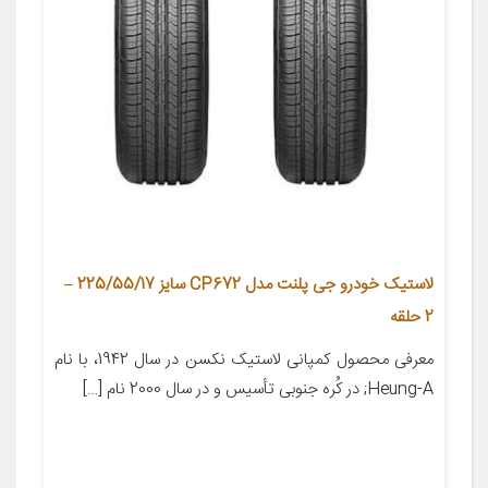
لاستیک خودرو جی پلنت مدل CP672 سایز 225/55/17 –
2 حلقه
معرفی محصول کمپانی لاستیک نکسن در سال 1942، با نام
Heung-A; در کُره­ جنوبی تأسیس و در سال 2000 نام […]