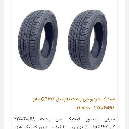
لاستیک خودرو جی پلانت تایر مدل CP672 سایز
225/60R18 – دو حلقه
معرفی محصول لاستیک جی پلانت 225/60R18
گلCP672یکی از بهترین و با کیفیت ترین لاستیک های