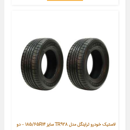
لاستیک خودرو تراینگل مدل TR928 سایز 185/65R14 – دو