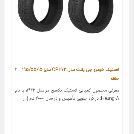
لاستیک خودرو جی پلنت مدل CP672 سایز 195/55/15 – 2
حلقه
معرفی محصول کمپانی لاستیک نکسن در سال 1942، با نام
Heung-A; در کُره­ جنوبی تأسیس و در سال 2000 نام […]