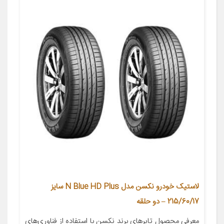
لاستیک خودرو نکسن مدل N Blue HD Plus سایز
215/60/17 – دو حلقه
معرفی محصول تايرهاي برند نکسن با استفاده از فناوري‌هاي