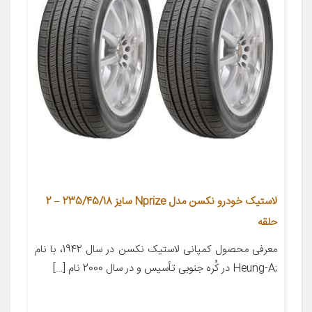
لاستیک خودرو نکسن مدل Nprize سایز 235/45/18 – 2
حلقه
معرفی محصول کمپانی لاستیک نکسن در سال 1942، با نام
;Heung-A در کُره­ جنوبی تأسیس و در سال 2000 نام […]