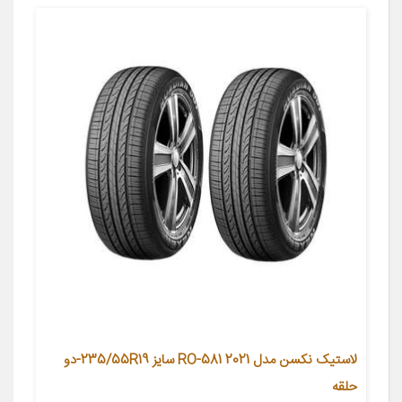
لاستیک نکسن مدل RO-581 2021 سایز 235/55R19-دو
حلقه