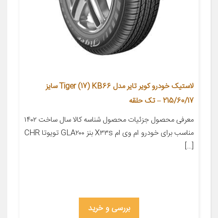
لاستیک خودرو کویر تایر مدل Tiger (17) KB66 سایز
215/60/17 – تک حلقه
معرفی محصول جزئیات محصول شناسه کالا سال ساخت ۱۴۰۲
مناسب برای خودرو ام وی ام X۳۳s بنز GLA۲۰۰ تویوتا CHR
[…]
بررسی و خرید