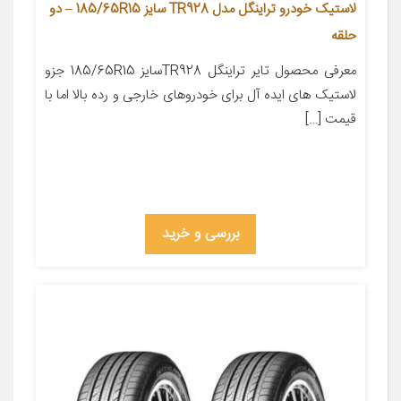
لاستیک خودرو تراینگل مدل TR928 سایز 185/65R15 – دو
حلقه
معرفی محصول تایر تراینگل TR928سایز 185/65R15 جزو
لاستیک های ایده آل برای خودروهای خارجی و رده بالا اما با
قیمت […]
بررسی و خرید