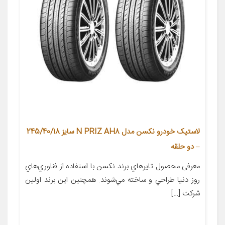
لاستیک خودرو نکسن مدل N PRIZ AH8 سایز 245/40/18
– دو حلقه
معرفی محصول تايرهاي برند نکسن با استفاده از فناوري‌هاي
روز دنيا طراحي و ساخته مي‌شوند. همچنين اين برند اولين
شرکت […]