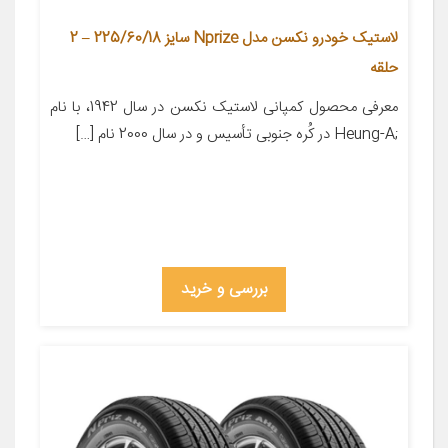
لاستیک خودرو نکسن مدل Nprize سایز 225/60/18 – 2
حلقه
معرفی محصول کمپانی لاستیک نکسن در سال 1942، با نام
;Heung-A در کُره­ جنوبی تأسیس و در سال 2000 نام […]
بررسی و خرید