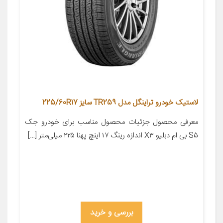
لاستیک خودرو تراینگل مدل TR259 سایز 225/60R17
معرفی محصول جزئیات محصول مناسب برای خودرو جک
S۵ بی ام دبلیو X۳ اندازه رینگ ۱۷ اینچ پهنا ۲۲۵ میلی‌متر […]
بررسی و خرید