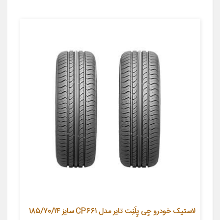
لاستیک خودرو جِی‌ پِلَنِت تایر مدل CP661 سایز 185/70/14