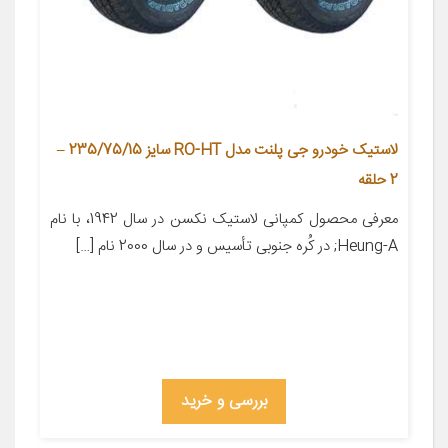
لاستیک خودرو جی پلنت مدل RO-HT سایز 235/75/15 –
2 حلقه
معرفی محصول کمپانی لاستیک نکسن در سال 1942، با نام
Heung-A; در کُره­ جنوبی تأسیس و در سال 2000 نام […]
بررسی و خرید