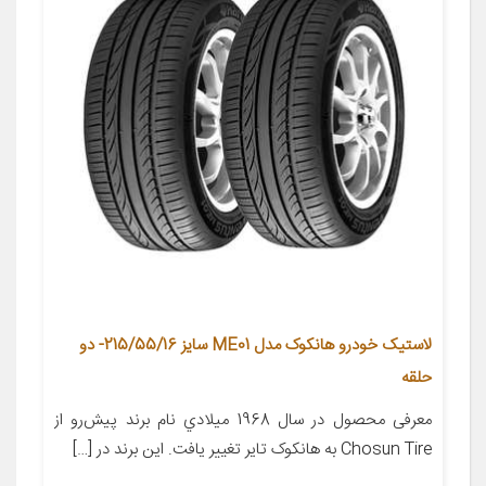
لاستیک خودرو هانکوک مدل ME01 سایز 215/55/16- دو
حلقه
معرفی محصول در سال 1968 ميلادي نام برند پيش‌رو از
Chosun Tire به هانکوک تاير تغيير يافت. اين برند در […]