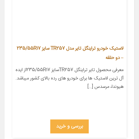
لاستیک خودرو تراینگل تایر مدل TR257 سایز 235/55R17
– دو حلقه
معرفی محصول تایر تراینگل TR257سایز 235/55R17از ایده
آل ترین لاستیک ها برای خودرو های رده بالای کشور میباشد.
هیوندا، مرسدس […]
بررسی و خرید