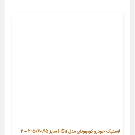
لاستیک خودرو کومهوتایر مدل HS11 سایز 205/60/15 – 2