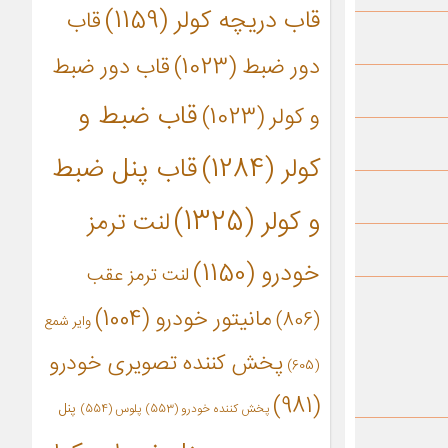
قاب دریچه کولر
(1159)
قاب
دور ضبط
(1023)
قاب دور ضبط
قاب ضبط و
و کولر
(1023)
کولر
(1284)
قاب پنل ضبط
و کولر
(1325)
لنت ترمز
خودرو
(1150)
لنت ترمز عقب
مانیتور خودرو
(1004)
(806)
وایر شمع
پخش کننده تصویری خودرو
(605)
(981)
پنل
پخش کننده خودرو
(553)
پلوس
(554)