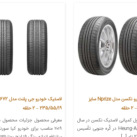
لاستیک خودرو نکسن مدل Nprize سایز
235/55/19 – 2 حلقه
 کمپانی لاستیک نکسن در سال
معرفی محصول جزئیات محصول 
1942، با نام ;Heung-A در کُره­ جنوبی تأسیس
۲۰۱۹ مناسب برای خودرو کیا سور
سانتافه اندازه رینگ ۱۹ اینچ پهنا ۲۳۵ […]