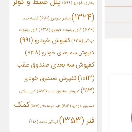
پنل ضبط و کولر
بخاری خودرو
(599)
(1324)
چادر خودرو
(681)
کاسه نمد
(676)
کاور ریموت خودرو
(638)
کاور ریموت
کفپوش خودرو
(991)
دزدگیر
(638)
کفپوش سه بعدی خودرو
(838)
کفپوش سه بعدی صندوق عقب
(1013)
کفپوش صندوق خودرو
(913)
کفپوش صندوق عقب
(594)
کفی موکتی
کمک
صندوق خودرو
(602)
کلید شیشه بالابر
(523)
فنر
(1353)
گردگیر دنده
(618)