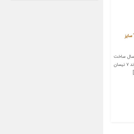
لاستیک خودرو تراینگل مدل TH201 سایز
سال ساخت
۲۰۲۰ مناسب برای خودرو جیلی امگرند ۷ نیسان