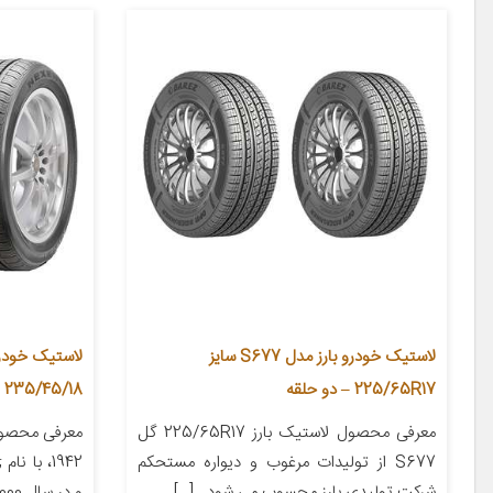
لاستیک خودرو بارز مدل S677 سایز
225/65R17 – دو حلقه
235/45/18 – 2 حلقه
معرفی محصول لاستیک بارز 225/65R17 گل
معرفی محصول
S677 از تولیدات مرغوب و دیواره مستحکم
شرکت تولیدی بارز محسوب می شود . […]
و در سال 2000 نام […]