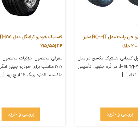
لاستیک خودرو جی پلنت مدل RO-HT سایز
215/55R16
 کمپانی لاستیک نکسن در سال
معرفی محصول جزئیات محصول 
1942، با نام Heung-A; در کُره­ جنوبی تأسیس
ماکسیما اندازه رینگ ۱۶ اینچ پهنا […]
بررسی و خرید
بررسی و خرید