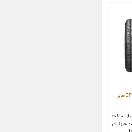
لاستیک خودرو جی پلنت مدل CP672 سایز
سال ساخت
نتو هیوندای