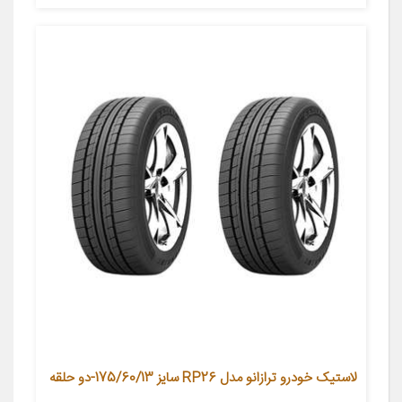
لاستیک خودرو ترازانو مدل RP26 سایز 175/60/13-دو حلقه