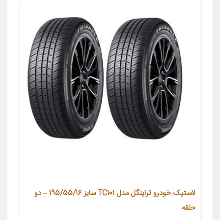
لاستیک خودرو تراینگل مدل TC101 سایز 195/55/16 – دو
حلقه