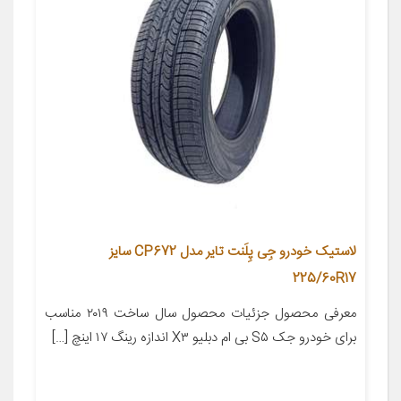
لاستیک خودرو جِی پِلَنت تایر مدل CP672 سایز
225/60R17
معرفی محصول جزئیات محصول سال ساخت ۲۰۱۹ مناسب
برای خودرو جک S۵ بی ام دبلیو X۳ اندازه رینگ ۱۷ اینچ […]