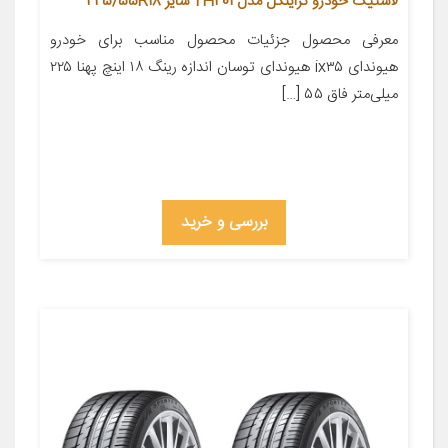
لاستیک خودرو تراینگل مدل TH201 سایز 225/55R18
معرفی محصول جزئیات محصول مناسب برای خودرو
هیوندای ix۳۵ هیوندای توسان اندازه رینگ ۱۸ اینچ پهنا ۲۲۵
میلی‌متر فاق ۵۵ […]
بررسی و خرید