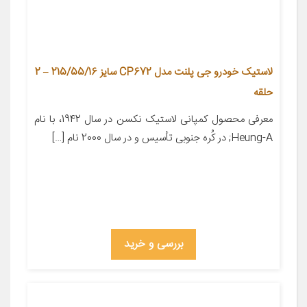
لاستیک خودرو جی پلنت مدل CP672 سایز 215/55/16 – 2
حلقه
معرفی محصول کمپانی لاستیک نکسن در سال 1942، با نام
Heung-A; در کُره­ جنوبی تأسیس و در سال 2000 نام […]
بررسی و خرید