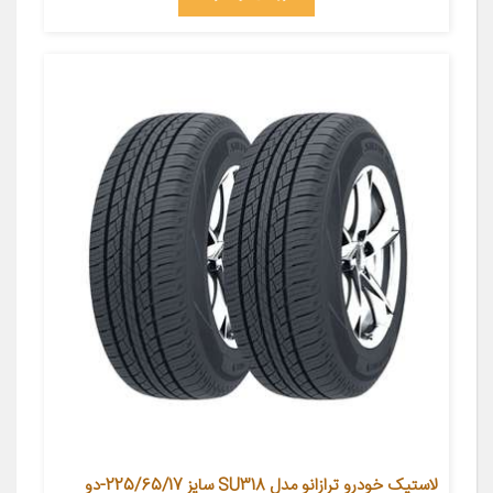
لاستیک خودرو ترازانو مدل SU318 سایز 225/65/17-دو