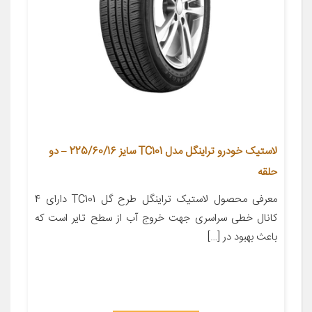
لاستیک خودرو تراینگل مدل TC101 سایز 225/60/16 – دو
حلقه
معرفی محصول لاستیک تراینگل طرح گل TC101 دارای 4
کانال خطی سراسری جهت خروج آب از سطح تایر است که
باعث بهبود در […]