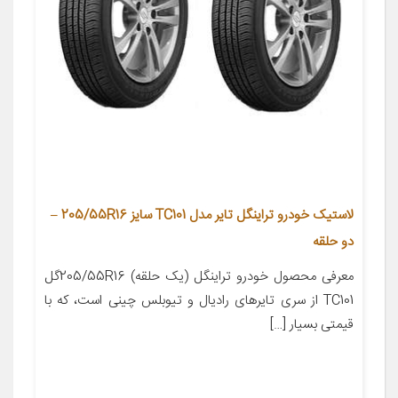
لاستیک خودرو تراینگل تایر مدل TC101 سایز 205/55R16 –
دو حلقه
معرفی محصول خودرو تراینگل (یک حلقه) 205/55R16گل
TC101 از سری تایرهای رادیال و تیوبلس چینی است، که با
قیمتی بسیار […]