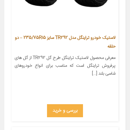
لاستیک خودرو تراینگل مدل TR292 سایز 235/75R15 – دو
حلقه
معرفی محصول لاستیک تراینگل طرح گل TR292 از گل های
پرفروش تراینگل است که مناسب برای انواع خودروهای
شاسی بلند […]
بررسی و خرید