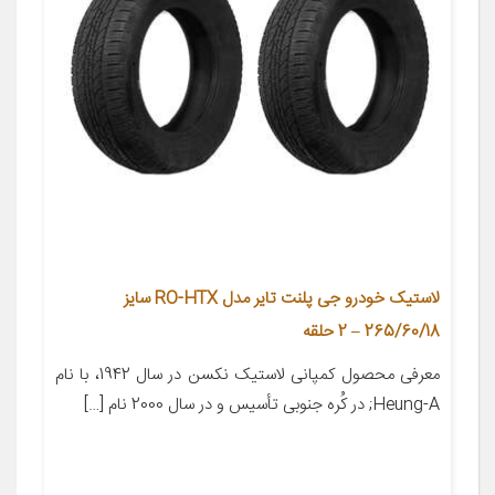
لاستیک خودرو جی پلنت تایر مدل RO-HTX سایز
265/60/18 – 2 حلقه
معرفی محصول کمپانی لاستیک نکسن در سال 1942، با نام
Heung-A; در کُره­ جنوبی تأسیس و در سال 2000 نام […]