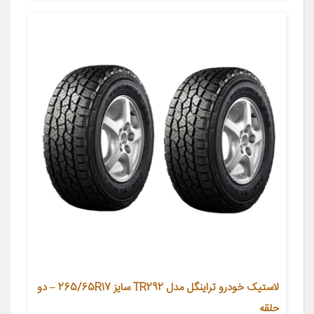
لاستیک خودرو تراینگل مدل TR292 سایز 265/65R17 – دو
حلقه