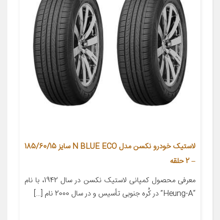
لاستیک خودرو نکسن مدل N BLUE ECO سایز 185/60/15
– 2 حلقه
معرفی محصول کمپانی لاستیک نکسن در سال 1942، با نام
“Heung-A” در کُره­ جنوبی تأسیس و در سال 2000 نام […]