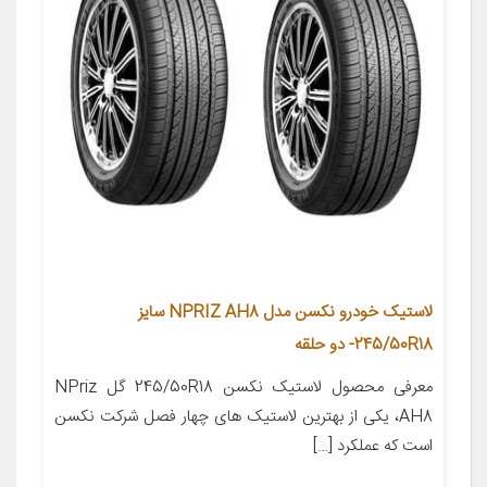
لاستیک خودرو نکسن مدل NPRIZ AH8 سایز
245/50R18- دو حلقه
معرفی محصول لاستیک نکسن 245/50R18 گل NPriz
AH8، یکی از بهترین لاستیک های چهار فصل شرکت نکسن
است که عملکرد […]