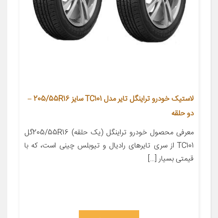
لاستیک خودرو تراینگل تایر مدل TC101 سایز 205/55R16 –
دو حلقه
معرفی محصول خودرو تراینگل (یک حلقه) 205/55R16گل
TC101 از سری تایرهای رادیال و تیوبلس چینی است، که با
قیمتی بسیار […]