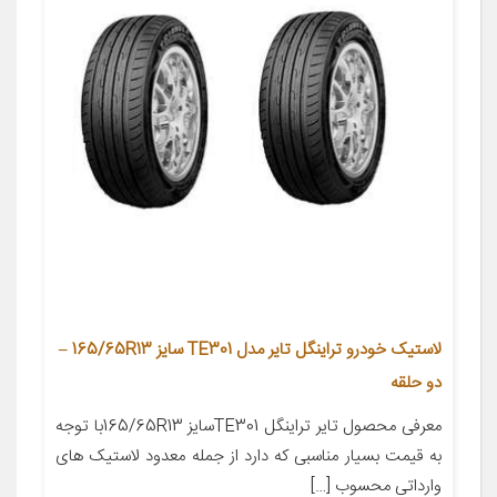
لاستیک خودرو تراینگل تایر مدل TE301 سایز 165/65R13 –
دو حلقه
معرفی محصول تایر تراینگل TE301سایز 165/65R13با توجه
به قیمت بسیار مناسبی که دارد از جمله معدود لاستیک های
وارداتی محسوب […]