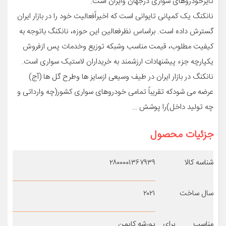
تایرخودروهای سواری درجهان وایران است.
نانکنگ یک کمپانی تایوانی است که اخیراًفعالیت خود را در بازار ایران
گسترش داده است. براساس نظرفعالین این حوزه، نانکنگ باتوجه به
کیفیت مطلوب، قیمت مناسب وشبکه توزیع وخدمات پس ازفروش
یکپارچه جزء پیشنهادات ارزشمند به خریداران لاستیک سواری است.
نانکنگ در بازار ایران در طیف وسیعی ازسایز ها وطرح گل ها (آج)
عرضه می شودکه تقریباً تمامی خودروهای سواری کشور(چه وارداتی و
چه تولید داخل)را پوشش …
جزئیات محصول
شناسه کالا
۲۸۰۰۰۰۱۳۶۷۹۳۹
سال ساخت
۲۰۲۱
مناسب برای
پورشه کایمن