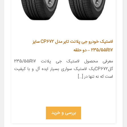
لاستیک خودرو جی پلانت تایر مدل CP672 سایز
235/55R17 – دو حلقه
معرفی محصول لاستیک جی پلانت 235/55R17
گلCP672یک لاستیک سواری بسیار ایده آل و با کیفیت
است که نه تنها در […]
بررسی و خرید