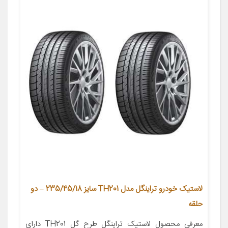
لاستیک خودرو تراینگل مدل TH201 سایز 235/45/18 – دو
حلقه
معرفی محصول لاستیک تراینگل طرح گل TH201 دارای