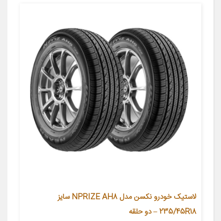
لاستیک خودرو نکسن مدل NPRIZE AH8 سایز
235/45R18 – دو حلقه