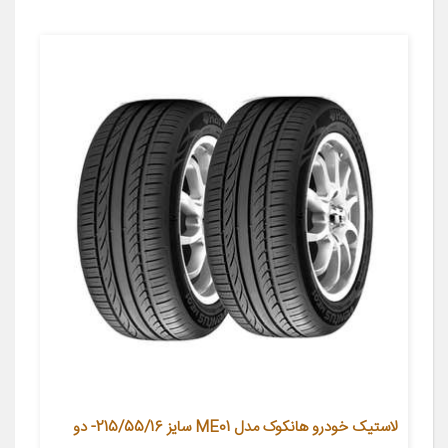
لاستیک خودرو هانکوک مدل ME01 سایز 215/55/16- دو