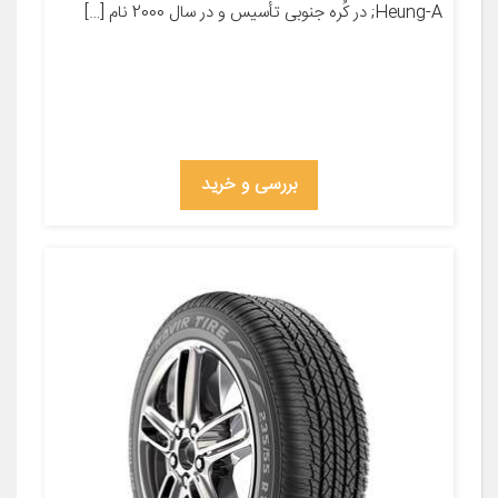
Heung-A; در کُره­ جنوبی تأسیس و در سال 2000 نام […]
بررسی و خرید