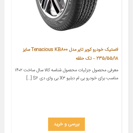
لاستیک خودرو کویر تایر مدل Tenacious KB800 سایز
235/55/18 – تک حلقه
معرفی محصول جزئیات محصول شناسه کالا سال ساخت ۱۴۰۲
مناسب برای خودرو بی ام دبلیو X۳ بی وای دی S۶ […]
بررسی و خرید