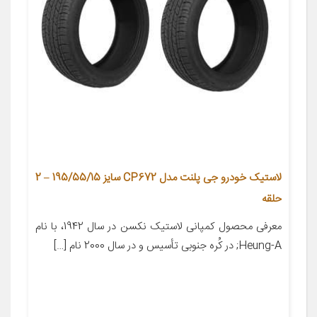
لاستیک خودرو جی پلنت مدل CP672 سایز 195/55/15 – 2
حلقه
معرفی محصول کمپانی لاستیک نکسن در سال 1942، با نام
Heung-A; در کُره­ جنوبی تأسیس و در سال 2000 نام […]