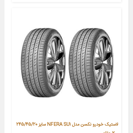
لاستیک خودرو نکسن مدل NFERA SU1 سایز 245/45/20