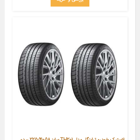
لاستیک خودرو تراینگل مدل TH201 سایز 225/40/18 – دو