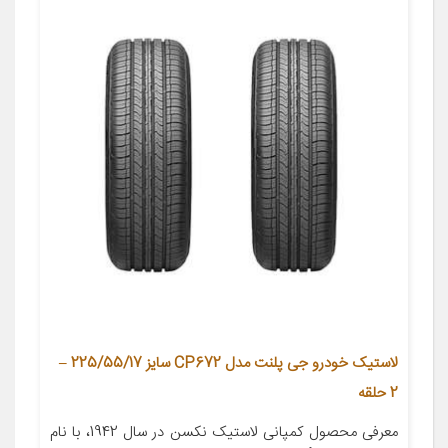
لاستیک خودرو جی پلنت مدل CP672 سایز 225/55/17 –
2 حلقه
معرفی محصول کمپانی لاستیک نکسن در سال 1942، با نام