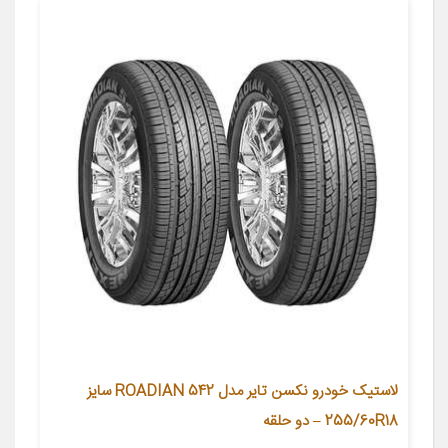
لاستیک خودرو نکسن تایر مدل ROADIAN 542 سایز
255/60R18 – دو حلقه