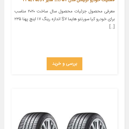
لاستیک خودرو تراینگل مدل TR257 سایز 235/65R17
معرفی محصول جزئیات محصول سال ساخت ۲۰۲۰ مناسب
برای خودرو کیا سورنتو هایما S۷ اندازه رینگ ۱۷ اینچ پهنا ۲۳۵
[…]
بررسی و خرید