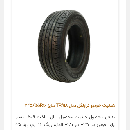
لاستیک خودرو تراینگل مدل TR918 سایز 225/55R16
معرفی محصول جزئیات محصول سال ساخت ۲۰۱۹ مناسب
برای خودرو بنز E۲۳۰ بنز E۲۸۰ اندازه رینگ ۱۶ اینچ پهنا ۲۲۵