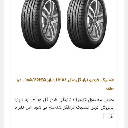
لاستیک خودرو تراینگل مدل TR918 سایز 185/65R15 – دو
حلقه
معرفی محصول لاستیک تراینگل طرح گل TR918 به عنوان
پرفروش ترین لاستیک تراینگل شناخته می شود. این تایر با
آج […]