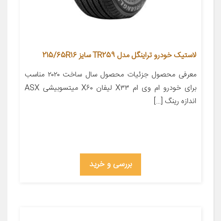
لاستیک خودرو تراینگل مدل TR259 سایز 215/65R16
معرفی محصول جزئیات محصول سال ساخت ۲۰۲۰ مناسب
برای خودرو ام وی ام X۳۳ لیفان X۶۰ میتسوبیشی ASX
اندازه رینگ […]
بررسی و خرید