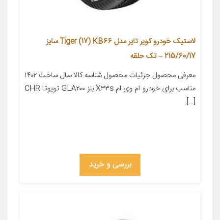
لاستیک خودرو کویر تایر مدل Tiger (17) KB66 سایز
215/60/17 – تک حلقه
معرفی محصول جزئیات محصول شناسه کالا سال ساخت ۱۴۰۲
مناسب برای خودرو ام وی ام X۳۳s بنز GLA۲۰۰ تویوتا CHR
[…]
بررسی و خرید