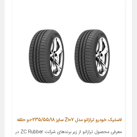
لاستیک خودرو ترازانو مدل Z107 سایز 235/55/18-دو حلقه
معرفی محصول ترازانو از زیر برندهای شرکت ZC Rubber در