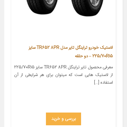
لاستیک خودرو تراینگل تایر مدل TR652 8PR سایز
225/70R15 – دو حلقه
معرفی محصول تایر تراینگل TR652 8PR سایز 225/70R15
از لاستیک هایی است که میتوان برای هر شرایطی از آن
استفاده […]
بررسی و خرید