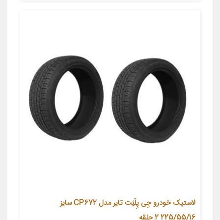
لاستیک خودرو جِی‌ پِلَنِت تایر مدل CP672 سایز
225/55/16 2 حلقه