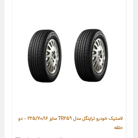
لاستیک خودرو تراینگل مدل TR259 سایز 225/70/16 – دو
حلقه