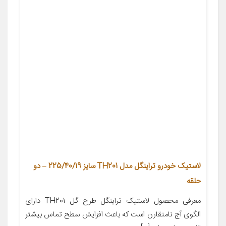
لاستیک خودرو تراینگل مدل TH201 سایز 225/40/19 – دو
حلقه
معرفی محصول لاستیک تراینگل طرح گل TH201 دارای
الگوی آج نامتقارن است که باعث افزایش سطح تماس بیشتر