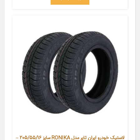
لاستیک خودرو ایران تایر مدل RONIKA سایز 205/55/16 –