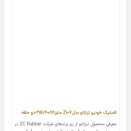
لاستیک خودرو ترازانو مدلZ107 سایز215/60/16-دو حلقه
معرفی محصول ترازانو از زیر برندهای شرکت ZC Rubber در