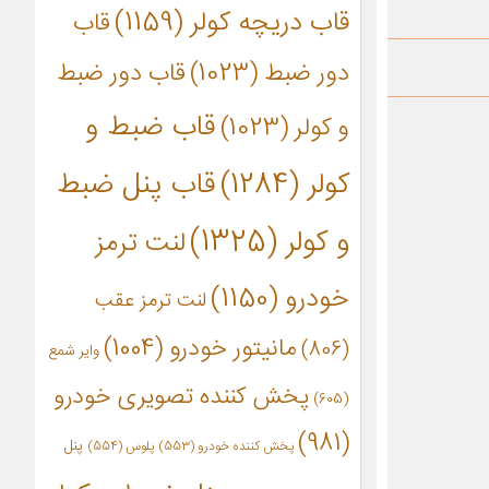
قاب دریچه کولر
(1159)
قاب
دور ضبط
(1023)
قاب دور ضبط
قاب ضبط و
و کولر
(1023)
کولر
(1284)
قاب پنل ضبط
و کولر
(1325)
لنت ترمز
خودرو
(1150)
لنت ترمز عقب
مانیتور خودرو
(1004)
(806)
وایر شمع
پخش کننده تصویری خودرو
(605)
(981)
پنل
پخش کننده خودرو
(553)
پلوس
(554)