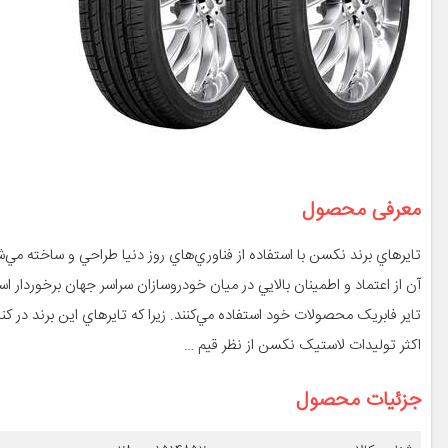
معرفی محصول
آن از اعتماد و اطمينان بالايي در ميان خودروسازان سراسر جهان برخوردار 
تاير فابريک محصولات خود استفاده مي‌کنند. زيرا که تايرهاي اين برند در کن
اکثر توليدات لاستيک نکسن از نظر قيم …
جزئیات محصول