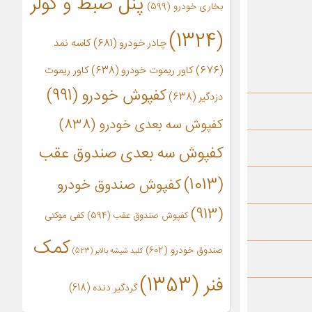
پنل ضبط و کولر
بخاری خودرو
(599)
(1324)
چادر خودرو
(681)
کاسه نمد
(676)
کاور ریموت خودرو
(638)
کاور ریموت
کفپوش خودرو
(991)
دزدگیر
(638)
کفپوش سه بعدی خودرو
(838)
کفپوش سه بعدی صندوق عقب
(1013)
کفپوش صندوق خودرو
(913)
کفپوش صندوق عقب
(594)
کفی موکتی
کمک
صندوق خودرو
(602)
کلید شیشه بالابر
(523)
فنر
(1353)
گردگیر دنده
(618)