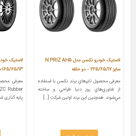
لاستیک خودرو نکسن مدل N PRIZ AH5
سایز 225/65/17 – دو حلقه
165/65/13-دو حلقه
معرفی محصول تايرهاي برند نکسن با استفاده
معرفی محصول
از فناوري‌هاي روز دنيا طراحي و ساخته
مي‌شوند. همچنين اين برند اولين شرکت […]
پایه گذاری ش