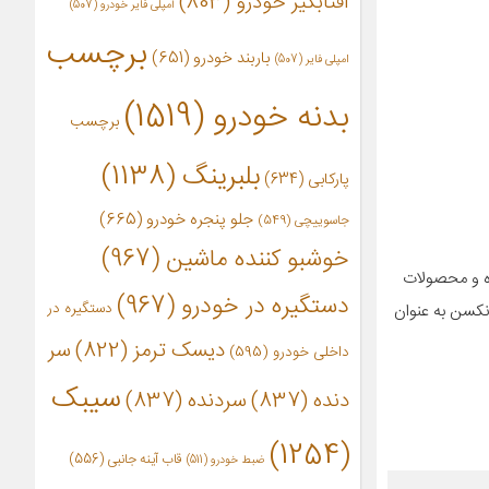
آفتابگیر خودرو
(803)
آمپلی فایر خودرو
(507)
برچسب
باربند خودرو
(651)
امپلی فایر
(507)
بدنه خودرو
(1519)
برچسب
بلبرینگ
(1138)
پارکابی
(634)
جلو پنجره خودرو
(665)
جاسوییچی
(549)
خوشبو کننده ماشین
(967)
ته مي‌شوند. همچنين اين برند اولين شرکت کره‌اي در توليد تايرهاي سري V شکل بوده و محصولات
دستگیره در خودرو
(967)
دستگیره در
 نکسن به عنوان
دیسک ترمز
(822)
سر
داخلی خودرو
(595)
سیبک
دنده
(837)
سردنده
(837)
(1254)
قاب آینه جانبی
(556)
ضبط خودرو
(511)