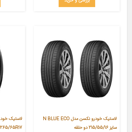
بررسی و خرید
لاستیک خودرو نکسن مدل N BLUE ECO
سایز 215/55/16 دو حلقه
265/65R17