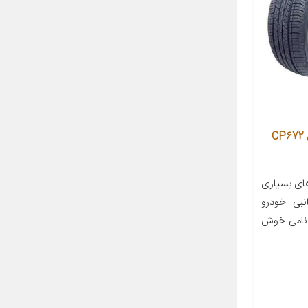
لاستیک خودرو جی پلانت تایر مدل CP672
های بسیاری
نبی خودرو
د نامی خوش