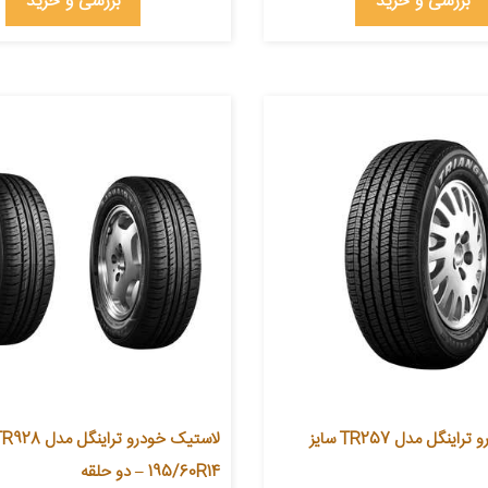
بررسی و خرید
بررسی و خرید
لاستیک خودرو تراینگل مدل TR257 سایز
195/60R14 – دو حلقه