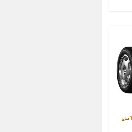
لاستیک خودرو تراینگل مدل TR928 سایز