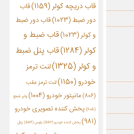
قاب دریچه کولر
(1159)
قاب
دور ضبط
(1023)
قاب دور ضبط
قاب ضبط و
و کولر
(1023)
کولر
(1284)
قاب پنل ضبط
و کولر
(1325)
لنت ترمز
خودرو
(1150)
لنت ترمز عقب
مانیتور خودرو
(1004)
(806)
وایر شمع
پخش کننده تصویری خودرو
(605)
(981)
پنل
پخش کننده خودرو
(553)
پلوس
(554)