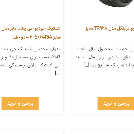
لاستیک خودرو تراینگل مدل TR928 سایز
لا
سایز 205/65R15 – دو حلقه
ل جزئیات محصول سال ساخت
معرفی محصول لاستیک جی پلنت 
۲۰۲۰ مناسب برای خودرو رنو L۹۰ سمند
2019،مناسب برا
 رینگ ۱۵ اینچ پهنا […]
این لاستیک دارای چسبندگی من
[…]
بررسی و خرید
بررسی و خرید