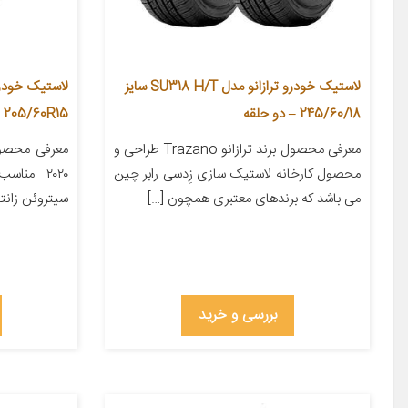
لاستیک خودرو ترازانو مدل SU318 H/T سایز
245/60/18 – دو حلقه
205/60R15
معرفی محصول برند ترازانو Trazano طراحی و
معرفی محصو
محصول کارخانه لاستیک سازی زِدسی رابر چین
می باشد که برندهای معتبری همچون […]
سیتروئن زانتیا اندازه
بررسی و خرید