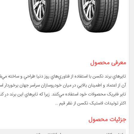
معرفی محصول
آن از اعتماد و اطمينان بالايي در ميان خودروسازان سراسر جهان برخوردار 
تاير فابريک محصولات خود استفاده مي‌کنند. زيرا که تايرهاي اين برند در کن
اکثر توليدات لاستيک نکسن از نظر قيم …
جزئیات محصول