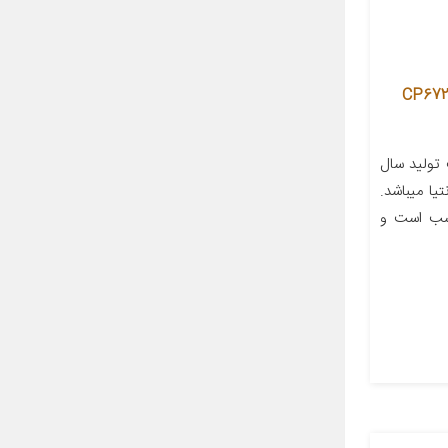
ستیک خودرو جی پلنت تایر مدل CP672
تولید سال
ی سمند،ال90 و زانتیا میباشد.
اسب است و