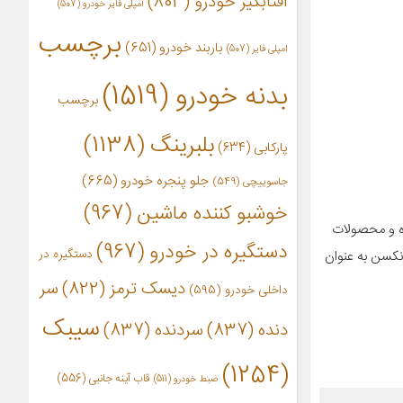
آفتابگیر خودرو
(803)
آمپلی فایر خودرو
(507)
برچسب
باربند خودرو
(651)
امپلی فایر
(507)
بدنه خودرو
(1519)
برچسب
بلبرینگ
(1138)
پارکابی
(634)
جلو پنجره خودرو
(665)
جاسوییچی
(549)
خوشبو کننده ماشین
(967)
ته مي‌شوند. همچنين اين برند اولين شرکت کره‌اي در توليد تايرهاي سري V شکل بوده و محصولات
دستگیره در خودرو
(967)
دستگیره در
 نکسن به عنوان
دیسک ترمز
(822)
سر
داخلی خودرو
(595)
سیبک
دنده
(837)
سردنده
(837)
(1254)
قاب آینه جانبی
(556)
ضبط خودرو
(511)