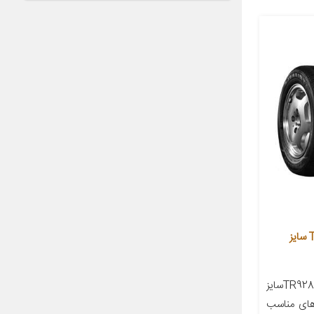
لاستیک خودرو تراینگل مدل TR928 سایز
معرفی محصول تایر تراینگل TR928سایز
یک های مناسب