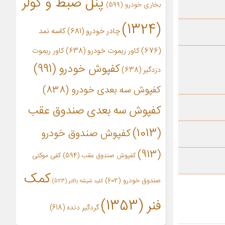
پنل ضبط و کولر
بخاری خودرو
(599)
(1324)
چادر خودرو
(681)
کاسه نمد
(676)
کاور ریموت خودرو
(638)
کاور ریموت
کفپوش خودرو
(991)
دزدگیر
(638)
کفپوش سه بعدی خودرو
(838)
کفپوش سه بعدی صندوق عقب
(1013)
کفپوش صندوق خودرو
(913)
کفپوش صندوق عقب
(594)
کفی موکتی
کمک
صندوق خودرو
(602)
کلید شیشه بالابر
(523)
فنر
(1353)
گردگیر دنده
(618)