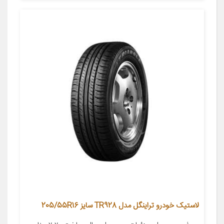
لاستیک خودرو تراینگل مدل TR928 سایز 205/55R16