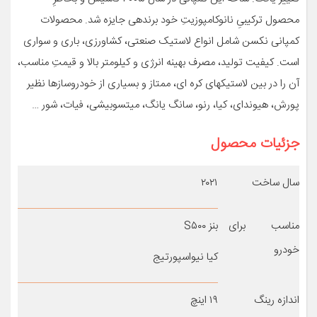
محصول ترکیبیِ نانوکامپوزیتِ خود برنده­ی جایزه شد. محصولات
کمپانی نکسن شامل انواع لاستیک صنعتی، کشاورزی، باری و سواری
است. کیفیت تولید، مصرف بهینه انرژی و کیلومتر بالا و قیمتِ مناسب،
آن را در بین لاستیک­های کره ­ای، ممتاز و بسیاری از خودروسازها نظیر
پورش، هیوندای، کیا، رنو، سانگ یانگ، میتسوبیشی، فیات، شور …
جزئیات محصول
سال ساخت
۲۰۲۱
مناسب برای
بنز S۵۰۰
خودرو
کیا نیواسپورتیج
اندازه رینگ
۱۹ اینچ