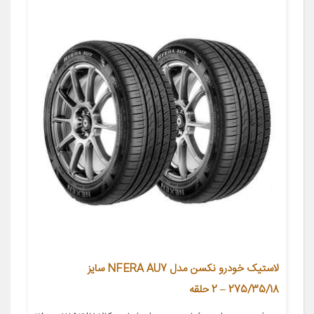
لاستیک خودرو نکسن مدل NFERA AU7 سایز
275/35/18 – 2 حلقه