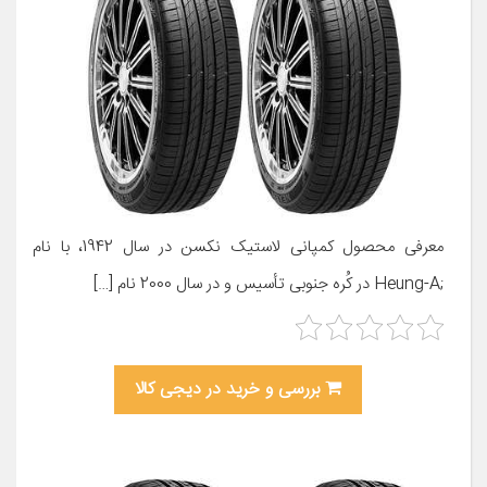
معرفی محصول کمپانی لاستیک نکسن در سال 1942، با نام
;Heung-A در کُره­ جنوبی تأسیس و در سال 2000 نام […]
بررسی و خرید در دیجی کالا