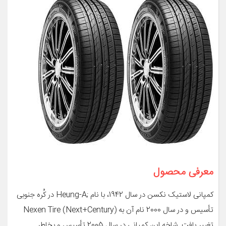
معرفی محصول
کمپانی لاستیک نکسن در سال 1942، با نام ;Heung-A در کُره­ جنوبی
تأسیس و در سال 2000 نام آن به Nexen Tire (Next+Century)
تغییر یافت. شاخه­ این کمپانی در سال 2005 تأسیس و بخاطرِ