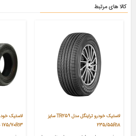
کالا های مرتبط
لاستیک خودرو تراینگل مدل TR259 سایز
235/55R18
175/70R13 – دو حلقه