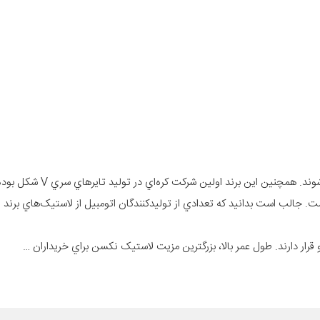
تايرهاي برند نکسن با استفاده از فناوري‌هاي روز دنيا طراحي و ساخ
است. جالب است بدانيد که تعدادي از توليدکنندگان اتومبيل از لاستيک‌هاي برند
ار دارند. طول عمر بالا، بزرگترين مزيت لاستيک نکسن براي خريداران …