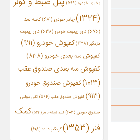
پنل ضبط و کولر
بخاری خودرو
(599)
(1324)
چادر خودرو
(681)
کاسه نمد
(676)
کاور ریموت خودرو
(638)
کاور ریموت
کفپوش خودرو
(991)
دزدگیر
(638)
کفپوش سه بعدی خودرو
(838)
کفپوش سه بعدی صندوق عقب
(1013)
کفپوش صندوق خودرو
(913)
کفپوش صندوق عقب
(594)
کفی موکتی
کمک
صندوق خودرو
(602)
کلید شیشه بالابر
(523)
فنر
(1353)
گردگیر دنده
(618)