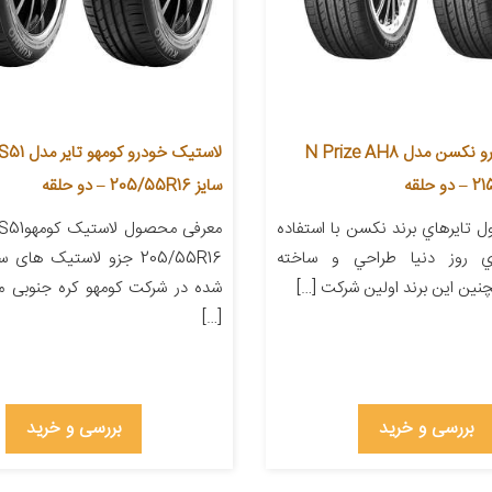
لاستیک خودرو نکسن مدل N Prize AH8
لاستیک خودر
سایز 205/55R16 – دو حلقه
تايرهاي برند نکسن با استفاده
معرفی محص
هاي روز دنيا طراحي و ساخته
205/55R16 جزو لاستیک های
نين اين برند اولين شرکت […]
شده در شرکت کومهو کره جنوبی می
[…]
بررسی و خرید
بررسی و خرید