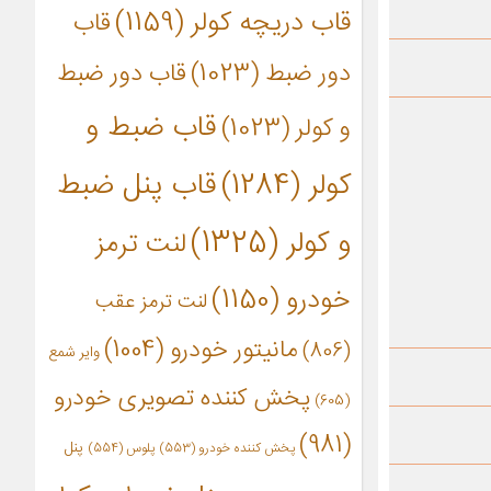
قاب دریچه کولر
(1159)
قاب
دور ضبط
(1023)
قاب دور ضبط
قاب ضبط و
و کولر
(1023)
کولر
(1284)
قاب پنل ضبط
و کولر
(1325)
لنت ترمز
خودرو
(1150)
لنت ترمز عقب
مانیتور خودرو
(1004)
(806)
وایر شمع
پخش کننده تصویری خودرو
(605)
(981)
پنل
پخش کننده خودرو
(553)
پلوس
(554)