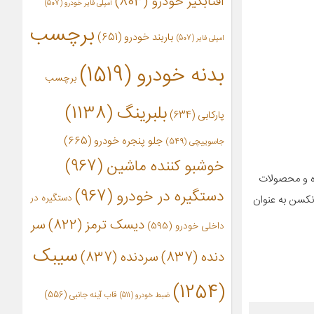
آفتابگیر خودرو
(803)
آمپلی فایر خودرو
(507)
برچسب
باربند خودرو
(651)
امپلی فایر
(507)
بدنه خودرو
(1519)
برچسب
بلبرینگ
(1138)
پارکابی
(634)
جلو پنجره خودرو
(665)
جاسوییچی
(549)
خوشبو کننده ماشین
(967)
ته مي‌شوند. همچنين اين برند اولين شرکت کره‌اي در توليد تايرهاي سري V شکل بوده و محصولات
دستگیره در خودرو
(967)
دستگیره در
 نکسن به عنوان
دیسک ترمز
(822)
سر
داخلی خودرو
(595)
سیبک
دنده
(837)
سردنده
(837)
(1254)
قاب آینه جانبی
(556)
ضبط خودرو
(511)