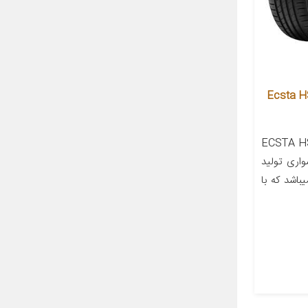
و کومهو تایر مدل Ecsta HS51
ول لاستیک کومهوECSTA HS51
 سواری تولید
باشد که با