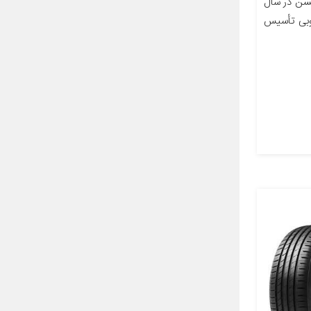
سن در سال
 در کُره­ جنوبی تأسیس