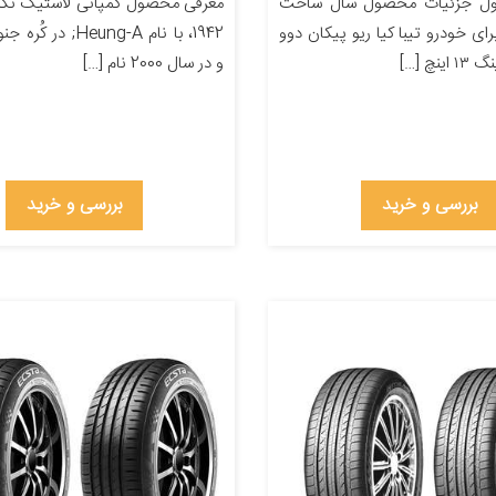
ل جزئیات محصول سال ساخت
معرفی محصول کمپانی لاستیک نک
 برای خودرو تیبا کیا ریو پیکان دوو
1942، با نام Heung-A;
نچ […]
و در سال 2000 نام […]
بررسی و خرید
بررسی و خرید