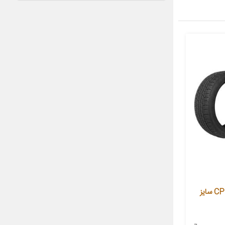
لاستیک خودرو جی پلنت مدل CP672 سایز