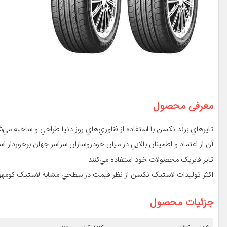
معرفی محصول
آن از اعتماد و اطمينان بالايي در ميان خودروسازان سراسر جهان برخوردار 
تاير فابريک محصولات خود استفاده مي‌کنند.
اکثر توليدات لاستيک نکسن از نظر قيمت در سطحي مشابه لاستيک کومهو قر
جزئیات محصول