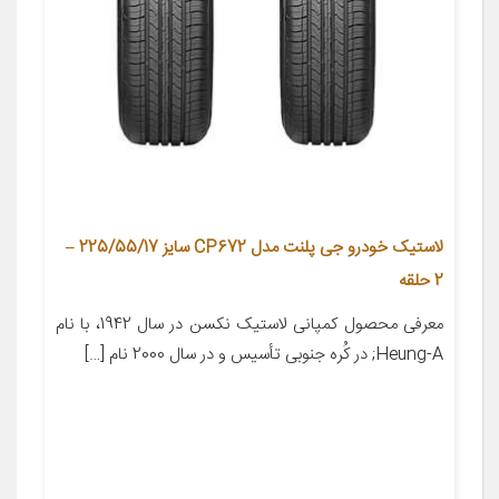
لاستیک خودرو جی پلنت مدل CP672 سایز 225/55/17 –
2 حلقه
معرفی محصول کمپانی لاستیک نکسن در سال 1942، با نام
Heung-A; در کُره­ جنوبی تأسیس و در سال 2000 نام […]