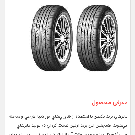
معرفی محصول
تايرهاي برند نکسن با استفاده از فناوري‌هاي روز دنيا طراحي و ساخته
مي‌شوند. همچنين اين برند اولين شرکت کره‌اي در توليد تايرهاي
سري V شکل بوده و محصولات آن از اعتماد و اطمينان بالايي در ميان