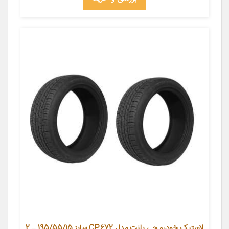
لاستیک خودرو جی پلنت مدل CP672 سایز 195/55/15 – 2