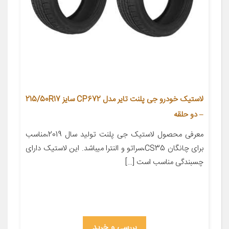
لاستیک خودرو جی پلنت تایر مدل CP672 سایز 215/50R17
– دو حلقه
معرفی محصول لاستیک جی پلنت تولید سال 2019،مناسب
برای چانگان CS35،سراتو و النترا میباشد. این لاستیک دارای
چسبندگی مناسب است […]
بررسی و خرید