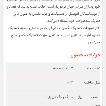
خودروسازان سراسر جهان برخوردار است. جالب است بدانيد که تعدادي
از توليدکنندگان اتومبيل از لاستيک‌هاي برند نکسن به عنوان تاير
فابريک محصولات خود استفاده مي‌کنند.
اکثر توليدات لاستيک نکسن از نظر قيمت در سطحي مشابه لاستيک
کومهو قرار دارند. طول عمر بالا، بزرگترين مزيت لاستيک نکسن براي
خريداران …
جزئیات محصول
شناسه کالا
۲۸۰۰۰۰۱۶۶۷۴۴۲
سال ساخت
۲۰۲۲
مناسب برای
سانگ یانگ تیوولی
خودرو