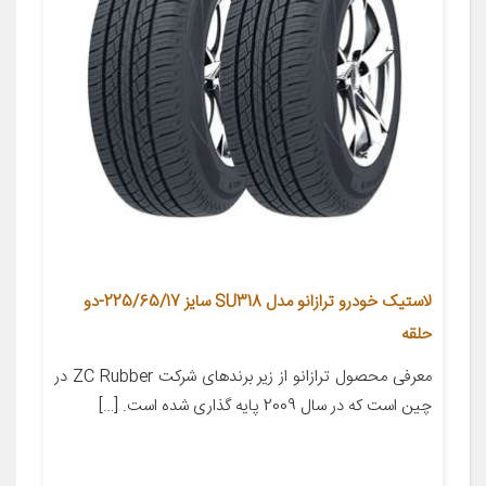
لاستیک خودرو ترازانو مدل SU318 سایز 225/65/17-دو
حلقه
معرفی محصول ترازانو از زیر برندهای شرکت ZC Rubber در
چین است که در سال 2009 پایه گذاری شده است. […]