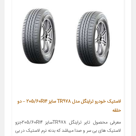
لاستیک خودرو تراینگل مدل TR978 سایز 205/60R14 – دو
حلقه
معرفی محصول تایر تراینگل TR978سایز 205/60R14جزو
لاستیک های بی سر و صدا میباشد که بدنه نرم لاستیک در بی