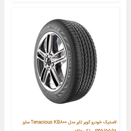
لاستیک خودرو کویر تایر مدل Tenacious KB800 سایز