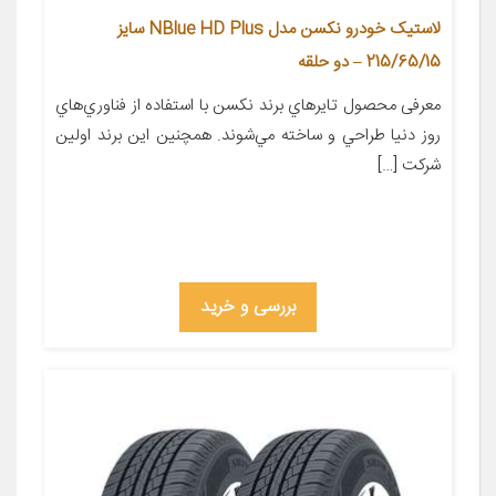
لاستیک خودرو نکسن مدل NBlue HD Plus سایز
215/65/15 – دو حلقه
معرفی محصول تايرهاي برند نکسن با استفاده از فناوري‌هاي
روز دنيا طراحي و ساخته مي‌شوند. همچنين اين برند اولين
شرکت […]
بررسی و خرید