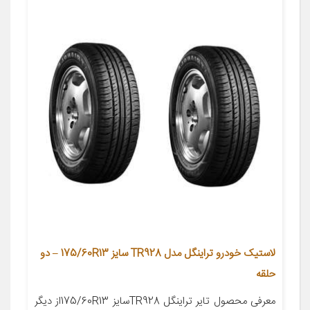
لاستیک خودرو تراینگل مدل TR928 سایز 175/60R13 – دو
حلقه
معرفی محصول تایر تراینگل TR928سایز 175/60R13از دیگر