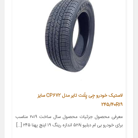
لاستیک خودرو جِی پِلَنت تایر مدل CP672 سایز
245/40R19
معرفی محصول جزئیات محصول سال ساخت ۲۰۱۹ مناسب
برای خودرو بی ام دبلیو ۵۲۸i اندازه رینگ ۱۹ اینچ پهنا ۲۴۵ […]