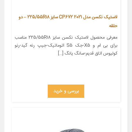
لاستیک نکسن مدل CP672 2021 سایز 225/55R18 – دو
حلقه
معرفی محصول لاستیک نکسن سایز 225/55R18 مناسب
برای بی ام و X5-جک S5 اتوماتیک-جیپ رنه گید-رنو
کولیوس اتاق قدیم-سانگ یانگ […]
بررسی و خرید