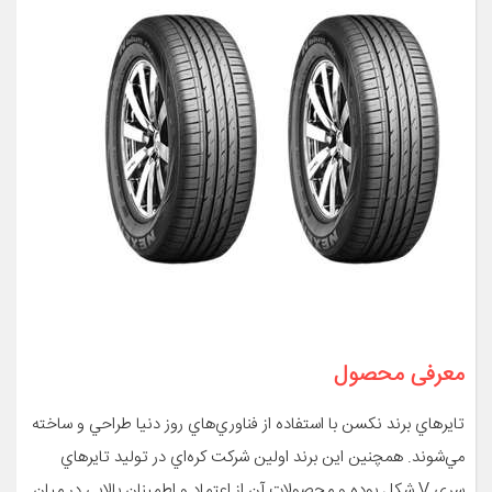
معرفی محصول
تايرهاي برند نکسن با استفاده از فناوري‌هاي روز دنيا طراحي و ساخته
مي‌شوند. همچنين اين برند اولين شرکت کره‌اي در توليد تايرهاي
سري V شکل بوده و محصولات آن از اعتماد و اطمينان بالايي در ميان