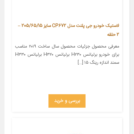
لاستیک خودرو جی پلنت مدل CP672 سایز 205/65/15 –
2 حلقه
معرفی محصول جزئیات محصول سال ساخت ۲۰۱۹ مناسب
برای خودرو برلیانس H۲۳۰ برلیانس H۳۲۰ برلیانس H۳۳۰
سمند اندازه رینگ ۱۵ […]
بررسی و خرید