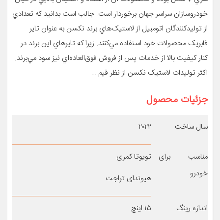
خودروسازان سراسر جهان برخوردار است. جالب است بدانيد که تعدادي
از توليدکنندگان اتومبيل از لاستيک‌هاي برند نکسن به عنوان تاير
فابريک محصولات خود استفاده مي‌کنند. زيرا که تايرهاي اين برند در
کنار کيفيت بالا از خدمات پس از فروش فوق‌العاده‌اي نيز سود مي‌برند.
اکثر توليدات لاستيک نکسن از نظر قيم …
جزئیات محصول
سال ساخت
۲۰۲۲
مناسب برای
تویوتا کمری
خودرو
هیوندای تراجت
اندازه رینگ
۱۵ اینچ