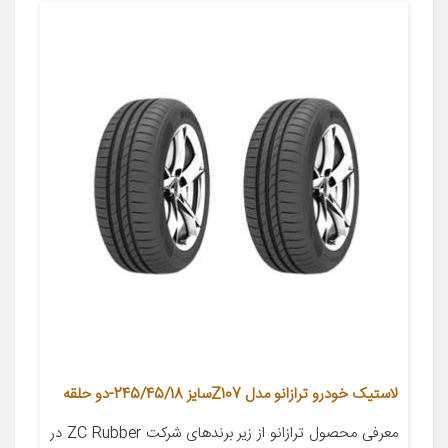
لاستیک خودرو ترازانو مدل Z107سایز 245/45/18-دو حلقه
معرفی محصول ترازانو از زیر برندهای شرکت ZC Rubber در