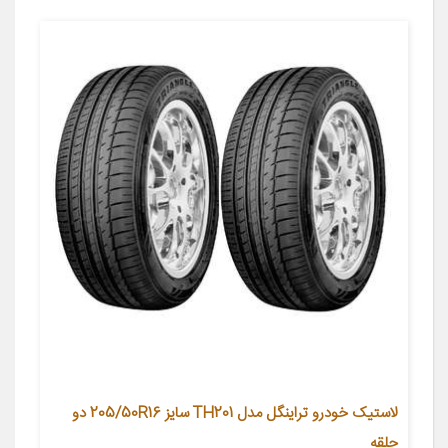
لاستیک خودرو تراینگل مدل TH201 سایز 205/50R16 دو
حلقه