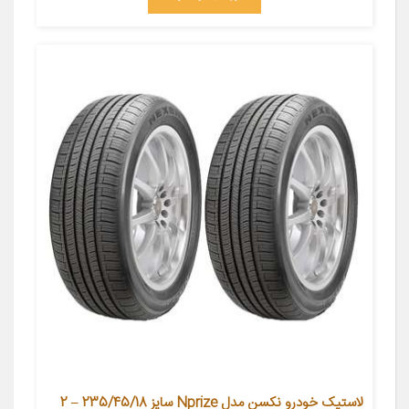
لاستیک خودرو نکسن مدل Nprize سایز 235/45/18 – 2