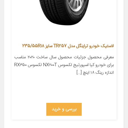
لاستیک خودرو تراینگل مدل TR257 سایز 235/55R18
معرفی محصول جزئیات محصول سال ساخت ۲۰۲۰ مناسب
برای خودرو کیا اسپورتیج لکسوس NX۲۰۰T لکسوس RX۳۵۰
اندازه رینگ ۱۸ اینچ […]
بررسی و خرید