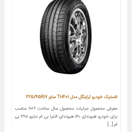
لاستیک خودرو تراینگل مدل TH201 سایز 225/45R17
معرفی محصول جزئیات محصول سال ساخت ۲۰۱۹ مناسب
برای خودرو هیوندای i۳۰ هیوندای النترا بی ام دبلیو ۳۲۰i بی
ام […]