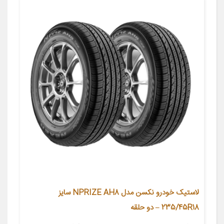
لاستیک خودرو نکسن مدل NPRIZE AH8 سایز
235/45R18 – دو حلقه