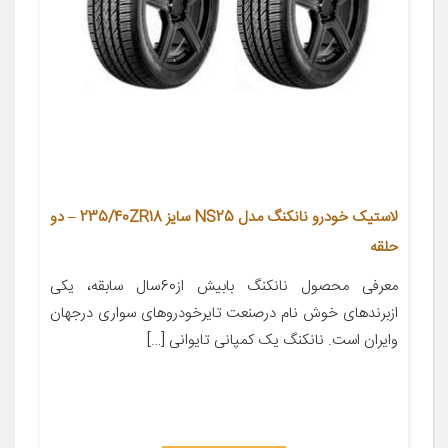
لاستیک خودرو نانکنگ مدل NS25 سایز 235/40ZR18 – دو
حلقه
معرفی محصول نانکنگ بابیش از60سال سابقه، یکی
ازبرندهای خوش نام درصنعت تایرخودروهای سواری درجهان
وایران است. نانکنگ یک کمپانی تایوانی […]