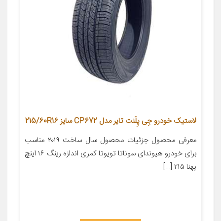
لاستیک خودرو جِی پِلَنت تایر مدل CP672 سایز 215/60R16
معرفی محصول جزئیات محصول سال ساخت ۲۰۱۹ مناسب
برای خودرو هیوندای سوناتا تویوتا کمری اندازه رینگ ۱۶ اینچ
پهنا ۲۱۵ […]