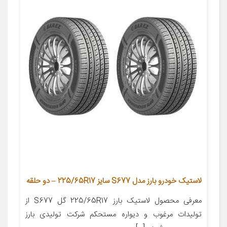
لاستیک خودرو بارز مدل S677 سایز 225/65R17 – دو حلقه
معرفی محصول لاستیک بارز 225/65R17 گل S677 از
تولیدات مرغوب و دیواره مستحکم شرکت تولیدی بارز