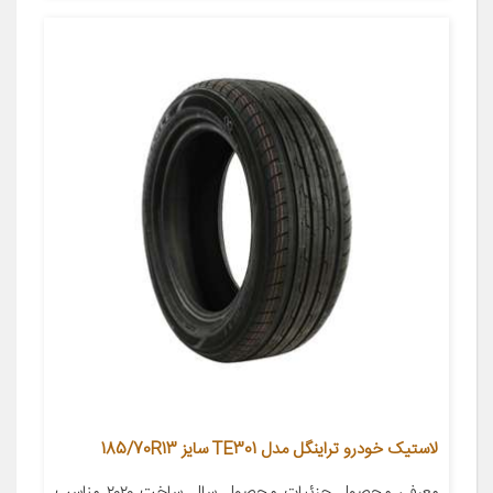
لاستیک خودرو تراینگل مدل TE301 سایز 185/70R13
معرفی محصول جزئیات محصول سال ساخت ۲۰۲۰ مناسب