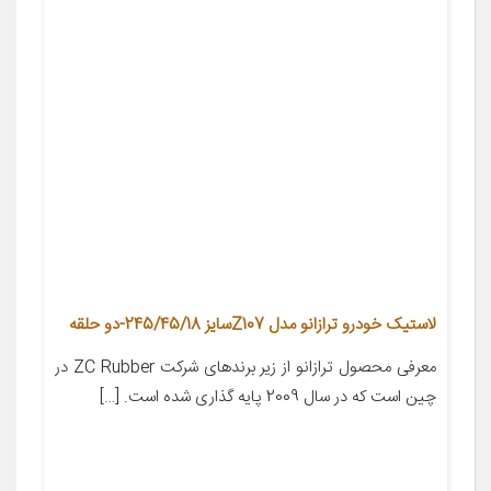
لاستیک خودرو ترازانو مدل Z107سایز 245/45/18-دو حلقه
معرفی محصول ترازانو از زیر برندهای شرکت ZC Rubber در
چین است که در سال 2009 پایه گذاری شده است. […]