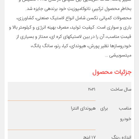
بخاطرِ محصول ترکیبیِ نانوکامپوزیتِ خود برنده­ی جایزه شد.
محصولات کمپانی نکسن شامل انواع لاستیک صنعتی، کشاورزی،
باری و سواری است. کیفیت تولید، مصرف بهینه انرژی و کیلومتر بالا و
قیمتِ مناسب، آن را در بین لاستیک­های کره ­ای، ممتاز و بسیاری از
خودروسازها نظیر پورش، هیوندای، کیا، رنو، سانگ یانگ،
میتسوبیشی …
جزئیات محصول
سال ساخت
۲۰۲۱
مناسب برای
هیوندای النترا
خودرو
اندازه رینگ
۱۷ اینچ