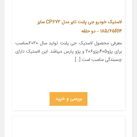
لاستیک خودرو جی پلنت تایر مدل CP672 سایز
185/65R14 – دو حلقه
معرفی محصول لاستیک جی پلنت تولید سال 2020،مناسب
برای پژو405،پژو206 و پژو پارس میباشد. این لاستیک دارای
چسبندگی مناسب است […]
بررسی و خرید