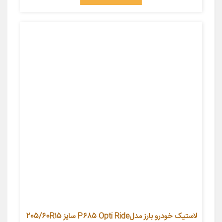
لاستیک خودرو بارز مدلP685 Opti Ride سایز 205/60R15