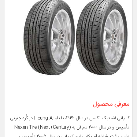
معرفی محصول
کمپانی لاستیک نکسن در سال 1942، با نام ;Heung-A در کُره­ جنوبی
تأسیس و در سال 2000 نام آن به Nexen Tire (Next+Century)
تغییر یافت. شاخه­ آمریکایی این کمپانی در سال 2005 تأسیس و