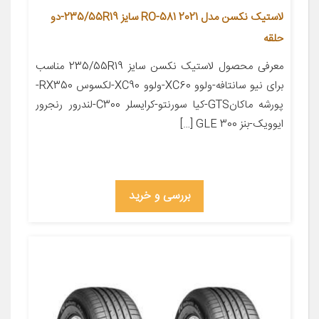
لاستیک نکسن مدل RO-581 2021 سایز 235/55R19-دو
حلقه
معرفی محصول لاستیک نکسن سایز 235/55R19 مناسب
برای نیو سانتافه-ولوو XC60-ولوو XC90-لکسوس RX350-
پورشه ماکانGTS-کیا سورنتو-کرایسلر C300-لندرور رنجرور
ایوویک-بنز GLE 300 […]
بررسی و خرید