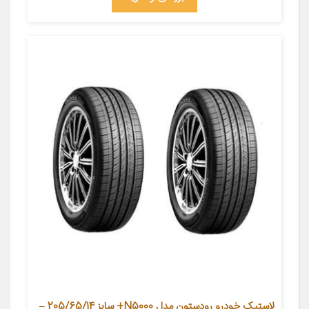
لاستیک خودرو رودستون مدل N5000+ سایز 205/65/14 –