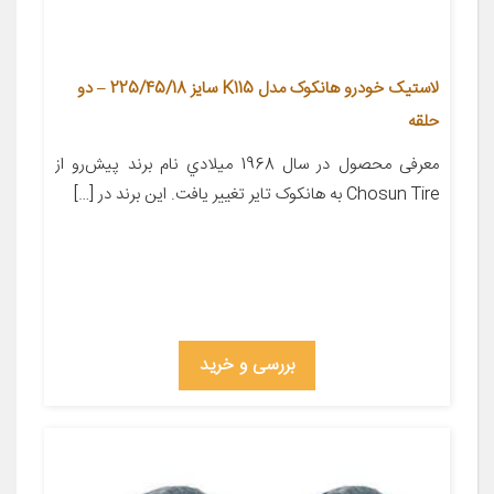
لاستیک خودرو هانکوک مدل K115 سایز 225/45/18 – دو
حلقه
معرفی محصول در سال 1968 ميلادي نام برند پيش‌رو از
Chosun Tire به هانکوک تاير تغيير يافت. اين برند در […]
بررسی و خرید